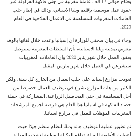
يحتاج حوالي 17 ألف عاملة مغربية في جني فاكهة الفراولة عبر
عقود عمل موسمية بإقليم ويلبا الاسباني، وذلك في إطار جلب
العاملات المغربيات للمساهمة في الاعمال الفلاحية في العام
2020.
وجاء في بيان صحفي للوزارة أن إسبانيا وعدت خلال لقائها بالوفد
مغربي بمدينة ويلبا الاسبانية، بأن السلطات المغربية ستتوصل
بعقود العمل خلال شهر يناير 2020 وأن العاملات المغربيات
سيشرعن في العمل خلال شهر مارس المقبل.
تعودت
مزارع إسبانيا على جلب العمال من الخارج كل سنة، ولكن
الكثير من هاته المزارع تشرع في توظيف العمال خصوصا من
أجل المساهمة في جني المحاصيل الزراعية.
المشاركة في حملة
حصاد الفاكهة في اسبانيا هذا العام هي فرصة لجميع المرشحات
المغربيات المؤهلات للعمل في مزارع اسبانيا.
تم تطوير عملية التوظيف هاته وفقًا لنظام منظم جيدًا حيث
أعطيت الأولوية للنساء. تدافع الوكالة الوطنية لتشجيع العمالة