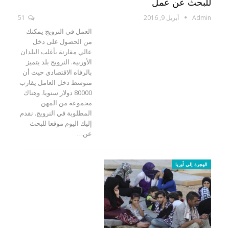
للبحث عن عمل
Admin
أبريل 9, 2016
51
العمل في النرويج يمكنك
من الحصول على دخل
عالي مقارنة بأغلب البلدان
الأوربية. النرويج بلد يتميز
بالرفاه الاقتصادي حيث أن
متوسط دخل العامل يقارب
80000 دولار سنويا. وهناك
مجموعة من المهن
المطلوبة في النرويج. نقدم
إليك اليوم موقعا للبحث
عن…
الهجرة إلى أوربا