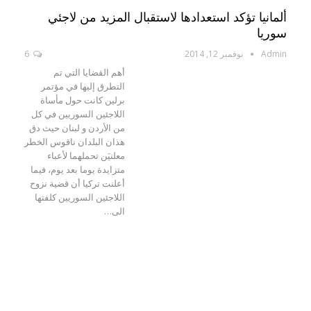
ألمانيا تؤكد استعدادها لاستقبال المزيد من لاجئي
سوريا
Admin
نوفمبر 12, 2014
6
أهم القضايا التي تم
التطرق إليها في مؤتمر
برلين كانت حول مأساة
اللاجئين السوريين في كل
من الأردن و لبنان حيث دق
هذان البلدان ناقوس الخطر
معلنيَن تحملهما لأعباء
متزايدة يوما بعد يوم، فيما
أعلنت تركيا أن قضية نزوح
اللاجئين السوريين كلفتها
الى…