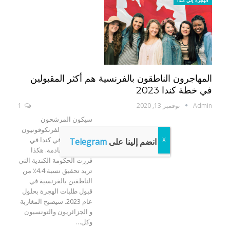
الهجرة إلى كندا
المهاجرون الناطقون بالفرنسية هم أكثر المقبولين
في خطة كندا 2023
Admin
نوفمبر 13, 2020
1
سيكون المرشحون
المهاجرون الفرنكوفونيون
أكثر تفضيلًا في كندا في
انضم إلينا على
Telegram
السنوات القادمة. هكذا
قررت الحكومة الكندية التي
تريد تحقيق نسبة 4.4٪ من
الناطقين بالفرنسية في
قبول طلبات الهجرة بحلول
عام 2023. سيصبح المغاربة
و الجزائريون والتونسيون
وكل…