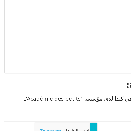
من أجل التقديم لوظيفة مساعد رعاية أطفال في كندا لدى مؤسسة “L’Académie des petits