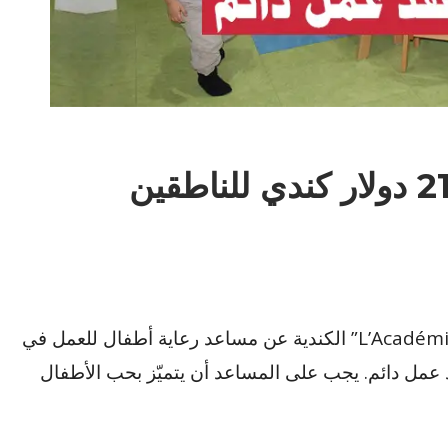
وظيفة في كندا براتب 2160 دولار كندي للناطقين
تبحث مؤسسة “L’Académie des petits explorateurs” الكندية عن مساعد رعاية أطفال للعمل في
و ذلك بعقد عمل دائم. يجب على المساعد أن يتميّز بحب الأطفال