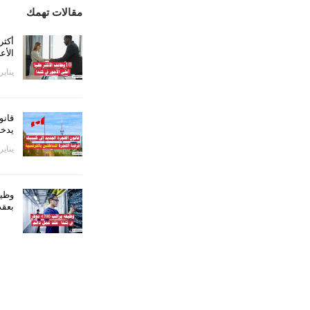
مقالات تهمك
الأع
يناير 10, 24
قانو
يدخل
يناير 2, 24
بعقد