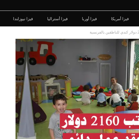
فيزا أمريكا
فيزا أوربا
فيزا أستراليا
فيزا نيوزلندا