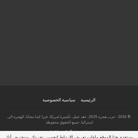
الرئيسية
سياسية الخصوصية
© 2026 - عرب هجرة 2025، عقد عمل، تأشيرة امريكا، فيزا كندا مجانا، الهجرة الى
استراليا. جميع الحقوق محفوظة.
تصميم:
موقع عرب هجرة
يستخدم هذا الموقع ملفات تعريف الارتباط لتحسين تجربتك. سنفترض أنك