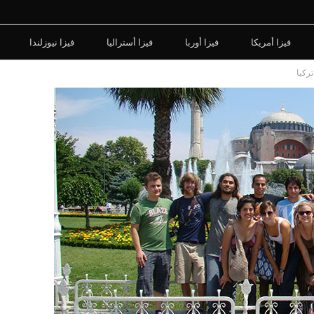
فيزا أمريكا
فيزا أوربا
فيزا أستراليا
فيزا نيوزلندا
ركيا