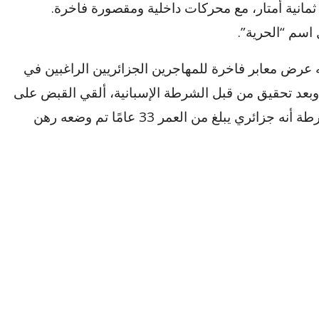
 ثمانية أمتار، مع محركات داخلية ومقصورة فاخرة.
اسم “الحرية”.
 عرض معابر فاخرة للمهاجرين الجزائريين الراغبين في
 إسبانيا مقابل مبلغ … 4000 يورو! وبعد تحقيق من قبل الشرطة الإسبانية، ألقي القبض على
صاحب هذا القارب “الفاخر”. أكدت مصادر الشرطة أنه جزائري يبلغ من العمر 33 عامًا تم وضعه رهن