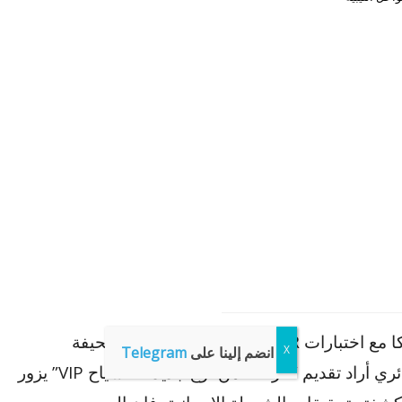
وصل ركاب السفينة “ليبرتي” إلى جزيرة مايوركا مع اختبارات PCR سلبية، تخبرنا نفس الصحيفة
انضم إلينا على
Telegram
الإسبانية اليومية التي بحسبها أن المهرب الجزائري أراد تقديم “حراقة” من نوع جديد كـ “سياح VIP” يزور