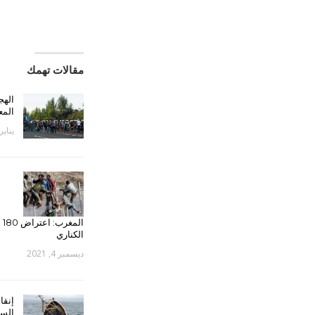
مقالات تهمك
الهج
المع
يناير 13, 23
ال
الكناري
ديسمبر 4, 2021
السو