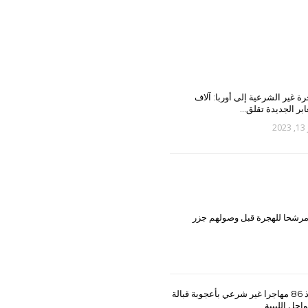
رة غير الشرعية إلى أوربا: آلاف
ابر الجديدة تقلق…
20
مغرب: اعتراض 180 مرشحا للهجرة قبل وصولهم جزر
إنقاذ 86 مهاجرا غير شرعي بأعجوبة قبالة
احل الليبية