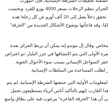
كشفته تحقيقات الشرطة الإسبانية، فإن المهرب
الجزائري الموقوف كان يعمل مع شبكة مقرها الجزائر تنظم الرحلات بسعر 4000 يورو للفرد. وبحسب
اعتراف هذا المهرب فإن هذه الشبكة الجزائرية تحقق دخلاً يصل إلى 20 ألف أورو عن كل رحلة! هذه
ا، وقد فاجأتها بوضوح الأشكال الجديدة من “الحرقة”
 أن يحمل القارب الفاخر ما يصل إلى 5 أشخاص. وقال إل موندو إنه يمكن أن يربط الجزائر بعدة
 الأولى التي يتم اكتشافها في جزر البليار. تم اعتراض
خفر السواحل الإسباني بسبب سوء الأحوال الجوية.
لطلب المساعدة من السلطات الإسبانية.
، بحسب المعلومات الأولية التي جمعتها الشرطة الإسبانية. لم يتم
 القارب. إنهم بالتأكيد أناس أثرياء يستطيعون تحمل
ن على أن هذا “الحرقة الفاخرة” مرغوب فيه على نطاق واسع