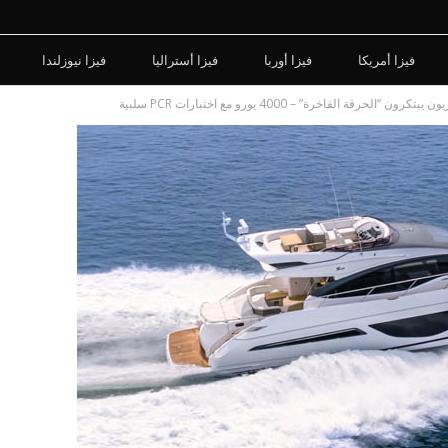
فيزا أمريكا
فيزا أوربا
فيزا أستراليا
فيزا نيوزلندا
الحرقة الفاخرة” – 4000 يورو مع اختبارات PCR سلبية