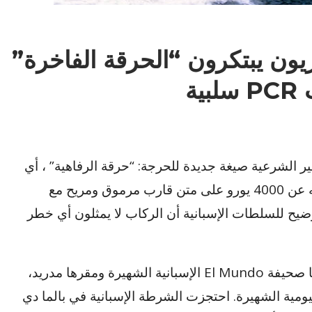
ريون يبتكرون “الحرقة الفاخرة”
ير الشرعية صيغة جديدة للحرجة: “حرقة الرفاهية” ، أي
عبور البحر الأبيض المتوسط ​​الذي لا تقل تكلفته عن 4000 يورو على متن قارب مرموق ومريح مع
ت فحص PCR سلبية لـ COVID- 19 للتوضيح للسلطات الإسبانية أن الركاب لا يمثلون أي خطر
هذه ليست نكتة. لكن قصة حقيقية كشفت عنها صحيفة El Mundo الإسبانية الشهيرة ومقرها مدريد،
يومية الشهيرة. احتجزت الشرطة الإسبانية في بالما دي