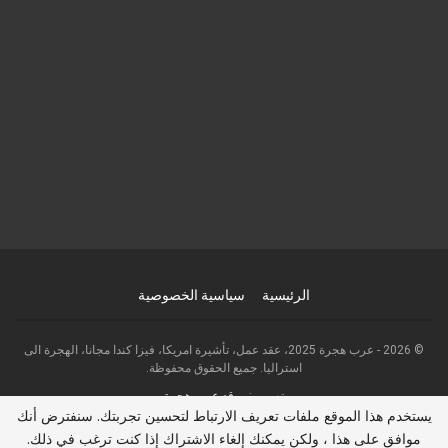
الرئيسية
سياسية الخصوصية
© 2026 - عرب هجرة 2025، عقد عمل، تأشيرة امريكا، فيزا كندا مجانا، الهجرة الى
استراليا. جميع الحقوق محفوظة.
تصميم:
موقع عرب هجرة
يستخدم هذا الموقع ملفات تعريف الارتباط لتحسين تجربتك. سنفترض أنك
موافق على هذا ، ولكن يمكنك إلغاء الاشتراك إذا كنت ترغب في ذلك.