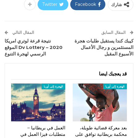
شارك
Facebook
Twitter
المقال السابق
المقال التالي
كيبك كندا يستقبل طلبات هجرة
نتيجة قرعة لوتري امريكا
المستثمرين و رجال الأعمال
2020 – Dv Lottery الموقع
الأسبوع المقبل
الرسمي لهجرة التنوع
قد يعجبك ايضا
الهجرة إلى أوربا
الهجرة إلى أوربا
بعد معركة قضائية طويلة،
العمل في بريطانيا –
محكمة بريطانية توافق على
متطلبات فيزا العمل في