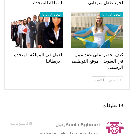
لجوء طفل سوداني
المملكة المتحدة
الهجرة إلى أوربا
الهجرة إلى أوربا
كيف تحصل على عقد عمل
العمل في المملكة المتحدة
في السويد – موقع التوظيف
– بريطانيا
الرسمي
السابق
التالي
13 تعليقات
3 سنوات منذ
Sonia Bghouri
يقول
I worked in field of documentation