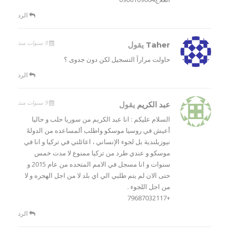
الرد
9 سنوات منذ
Taher
يقول
حاولت مرارآ التسجيل لكن دون جدوى ؟
الرد
9 سنوات منذ
عبد الكريم
يقول
السلام عليكم : انا عبد الكريم من سوريا حلب و حاليا
أعيش في روسيا موسكو واطلب ألمساعده من الدولهً
نيوزيلندية بل لجوء الإنساني ، اعائلتي في تركيا و انا في
موسكو و عندي طرد من تركيا ممنوع لا مدت خمس
سنوات و انا مسجل في الامم المتحده من عام 2015 و
حتى الان لم يتم طلبي الي اي بلد لا من اجل الهجره و لا
من اجل اللجوء .
+79687032117
الرد