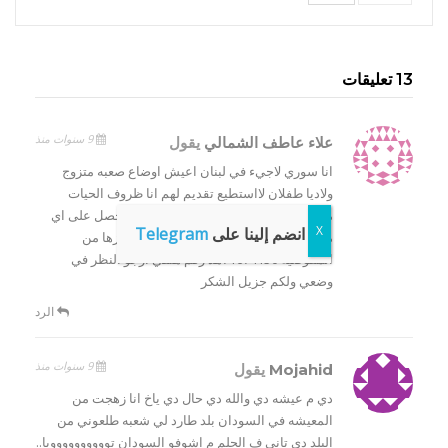
13 تعليقات
9 سنوات منذ
علاء عاطف الشمالي
يقول
انا سوري لاجيء في لبنان اعيش اوضاع صعبه متزوج
ولاديا طفلان لااستطيع تقديم لهم انا ظروف الحيات
مسجل في المفوضيه منزو 4سنوات ولا احصل على اي
انضم إلينا على
Telegram
مساعده من المفوضيه حتا التغذيه لا نئخوزها من
المفوضيه 71674150هذ رقم هتفي ارجو النظر في
وضعي ولكم جزيل الشكر
الرد
9 سنوات منذ
Mojahid
يقول
دي م عيشه دي والله دي حال دي ياخ انا زهجت من
المعيشه في السودان بلد طارد لي شعبه طلعوني من
البلد دي تاني ف الحلم م اشوفو السودان تووووووووووبا..