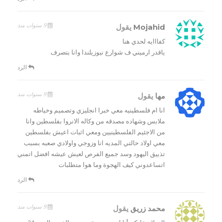
9 سنوات منذ
Mojahid
يقول
كفااايه لحدي هنا
ياقدر ارميني ف شوارع نيوزيلندا وانا بتصرف
الرد
9 سنوات منذ
مها
يقول
انا ام فلسطينيه معي خبرا انجليزي وتصميم وخياطه
ملابس وشهاده مصدقه من وكاله الانروا بفلسطين وانا
من الاجئيم الفلسطينيين ومعي اثبات اعيش بفلسطين
معي اولاد حالتي المديه انا وزوجي واولادي صعبه بسبب
تذييق اليهود وسد جميع الفرص لعيش عيشه افضل اتمني
اتساعدوني كيف الهجوة وما هوا متطلبات
الرد
9 سنوات منذ
محمد زريق
يقول