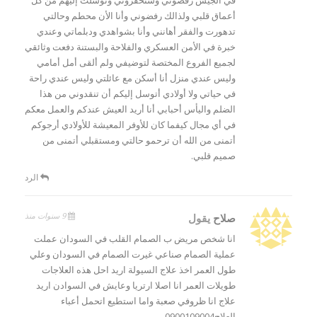
في الجيش رفضوني وستحقروني وتوسلت إليهم من كل
أعماق قلبي ولذالك رفضوني وأنا الأن محطم وحالتي
تدهورت والفقر أهانني وأنا بشواهدي ودبلماتي وعندي
خبرة في الأمن العسكري والفلاحة والبستنة دفعت وثائقي
لجميع الفروع المختصة لتوضيفي ولم ألقى أمل أمامي
وليس عندي منزل أنا أسكن مع عائلتي وليس عندي راحة
في حياتي ولا أولادي أتوسل إليكم أن تنقدوني من هذا
الضلم واليأس أحبابي أنا أريد العيش عندكم والعمل معكم
في أي مجال كيفما كان للأوفر المعيشة للأولادي أرجوكم
أتمنى من الله أن ترحمو حالتي ومستقبلي أتمنى من
صميم قلبي.
الرد
9 سنوات منذ
صلاح
يقول
انا شخص مريض ب الصمام القلب في السودان عملت
عملية الصمام صناعي غيرت الصمام في السودان وعلي
طول العمر اخذ علاج السيولة اريد احل هذه العلاجات
طويلات العمر انا اصلا ارتريا وعايش في السوادن اريد
علاج انا ظروفي صعبة واما استطيع اتحمل أعباء
العلاج0900109004