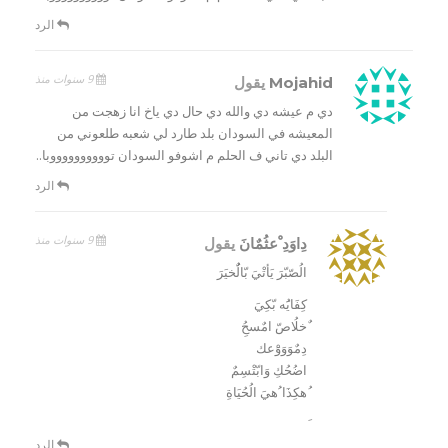
الرد
9 سنوات منذ
Mojahid
يقول
دي م عيشه دي والله دي حال دي ياخ انا زهجت من
المعيشه في السودان بلد طارد لي شعبه طلعوني من
البلد دي تاني ف الحلم م اشوفو السودان تووووووووووبا..
الرد
9 سنوات منذ
دِاوَدِ ْعثُمٌانَ
يقول
الُصّبّرَ يَأتْيَ بّالٌُخيَرَ
كِفَايَُه بّكِيَ
ٌخلُاصّ امٌسحُِ
دِمٌوَوَوَْعك
اضُحُكِ وَابّتْسِمٌ
ُهكِذَا ُهيَ الُحُيَاةِ
الرد