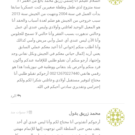
السلام عليكم أنا إسمي زريق محمد بالغ من العمر 31
سنة متزوج لذي طفل وطفلة صغيرين كنت عسكريا سابقا
بدأت العمل في سنة 2004 ونتهيت من الجيش سنة 2013
سبب خروجي من الجيش هو ضلم لعدة أسباب والحقد أنا
هو المعيل الوحيد لعائلتي وأولادي وليس عندي أي عمل
وحالتي تدهورت بسبب الفقر وأنا حالتي لا تسمح للجلوس
وأنا الأن ليس عندي أي عمل وأبي مريض وأمي كذالك
وأنا أطلب منكم إخواني أنا أعيد معكم عملي السابق
يعني أريد إكمال حياتي معكم في الجيش وبكل تفاني وجد
وإجتهاد أرجو منكم أن تقبلو طلبي لللإقامة عندكم وأكون
فرد منكم وأحرص بلد بتفاني ووطنية في نيوزيلندا هذا هو
رقمي هاتفي 00212670227440 أرجوكم تقبلو طلبي أنا
محتاج لتوفير مستقبل أولادي وعائلتي شكرا لكم ولكم
إحترامي وتقديري سادتي أحبكم في الله.
الرد
9 سنوات منذ
محمد زريق
يقول
أرجوكم أنقذوني أنا محتاج لكم وأنا ليس عندي أي أحد
يقف معي حتى السلطة التي توجهت إليها للإتمام مهنتي