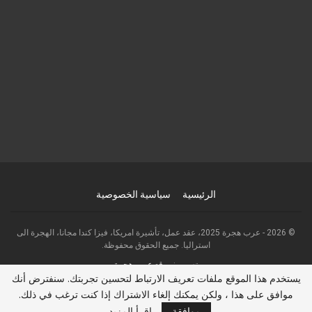
الرئيسية
سياسية الخصوصية
© 2026 - عرب هجرة 2025، عقد عمل، تأشيرة امريكا، فيزا كندا مجانا، الهجرة الى
استراليا. جميع الحقوق محفوظة.
تصميم:
موقع عرب هجرة
يستخدم هذا الموقع ملفات تعريف الارتباط لتحسين تجربتك. سنفترض أنك
موافق على هذا ، ولكن يمكنك إلغاء الاشتراك إذا كنت ترغب في ذلك.
Go to mobile version
موافقة
اقرأ المزيد