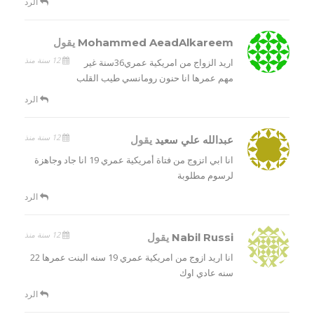
الرد
Mohammed AeadAlkareem
يقول
12 سنة منذ
اريد الزواج من امريكية عمري36سنة غير
مهم عمرها انا حنون رومانسي طيب القلب
الرد
12 سنة منذ
عبدالله علي سعيد
يقول
انا ابي اتزوج من فتاة أمريكية عمري 19 انا جاد وجاهزة
لرسوم مطلوبة
الرد
12 سنة منذ
Nabil Russi
يقول
انا اريد ازوج من امريكية عمري 19 سنه البنت عمرها 22
سنه عادي اوك
الرد