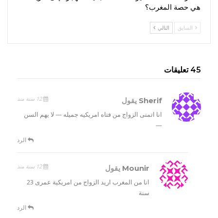
هي حصة المغرب؟
السابق
التالي
45 تعليقات
12 سنة منذ
Sherif
يقول
انا اتمنى الزواج من فتاه امريكيه جميله — لا يهم السن
—
الرد
12 سنة منذ
Mounir
يقول
انا من المغرب اريد الزواج من امريكية عمرى 23
سنة
الرد