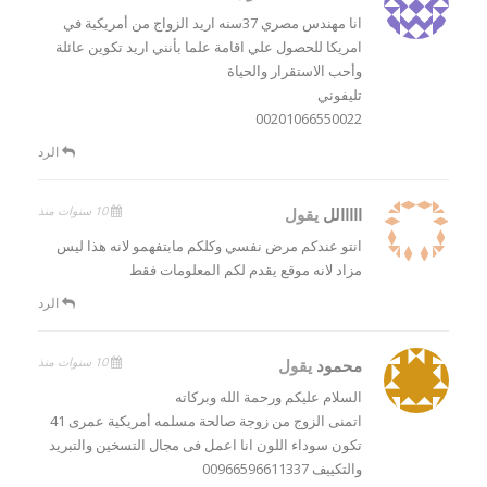
انا مهندس مصري 37سنه اريد الزواج من أمريكية في
امريكا للحصول علي اقامة علما بأنني اريد تكوين عائلة
وأحب الاستقرار والحياة
تليفوني
00201066550022
الرد
10 سنوات منذ
ااااالل
يقول
انتو عندكم مرض نفسي وكلكم مابتفهمو لانه هذا ليس
مزاد لانه موقع يقدم لكم المعلومات فقط
الرد
10 سنوات منذ
محمود
يقول
السلام عليكم ورحمة الله وبركاته
اتمنى الزوج من زوجة صالحة مسلمه أمريكية عمرى 41
تكون سوداء اللون انا اعمل فى مجال التسخين والتبريد
والتكييف 00966596611337