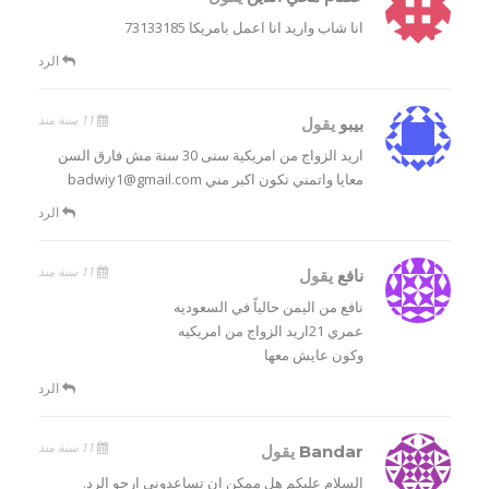
انا شاب واريد انا اعمل بامريكا 73133185
الرد
11 سنة منذ
بيبو
يقول
اريد الزواج من امريكية سنى 30 سنة مش فارق السن
معايا واتمني تكون اكبر مني badwiy1@gmail.com
الرد
11 سنة منذ
نافع
يقول
نافع من اليمن حالياً في السعوديه
عمري 21اريد الزواج من امريكيه
وكون عايش معها
الرد
11 سنة منذ
Bandar
يقول
السلام عليكم هل ممكن ان تساعدوني ارجو الرد.