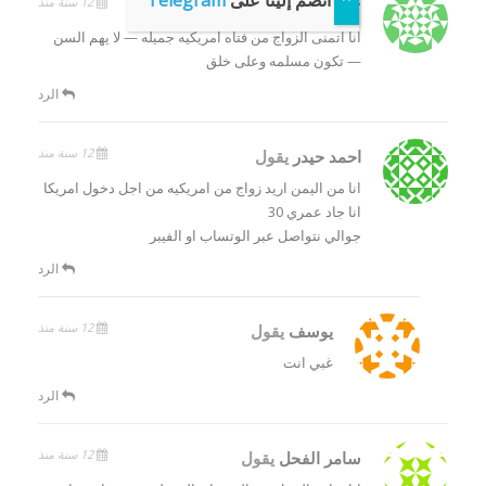
انضم إلينا على
Telegram
12 سنة منذ
Maher
يقول
انا اتمنى الزواج من فتاه امريكيه جميله — لا يهم السن
— تكون مسلمه وعلى خلق
الرد
12 سنة منذ
احمد حيدر
يقول
انا من اليمن اريد زواج من امريكيه من اجل دخول امريكا
انا جاد عمري 30
جوالي نتواصل عبر الوتساب او الفيبر
الرد
12 سنة منذ
يوسف
يقول
غبي انت
الرد
12 سنة منذ
سامر الفحل
يقول