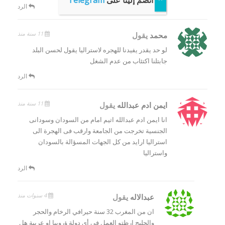
انضم إلينا على
Telegram
الرد
11 سنة منذ
محمد
يقول
لو حد يقدر يفيدنا للهجره لاستراليا يقول لحسن البلد
جابتلنا اكتئاب من عدم الشغل
الرد
11 سنة منذ
ايمن ادم عبدالله
يقول
انا ايمن ادم عبدالله اتيم امام من السودان وسودانى
الجنسية تخرجت من الجامعة وارقب فى الهجرة الى
استراليا ارايد من كل الجهات المسؤالة بالسودان
واستراليا
الرد
4 سنوات منذ
عبدالاله
يقول
ان من المغرب 32 سنة حيرافي الرخام والحجر
والجليج ارظتو العمل في أي دولة ؤروبيا او عربية هل