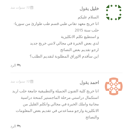
10 سنوات منذ
خليل
يقول
السلام عليكم
انا خريج معهد تقاني طبي قسم طب طوارئ من سوريا-
حلب سنة 2015
و استطيع تكلم الانكليزية
لدي بعض الخبرة في مجالي لانني خريج جديد
ارجو تقديم بعض النصائح
اين سأقدم الاوراق المطلوبة لتقديم الطلب؟
الرد
10 سنوات منذ
احمد
يقول
انا خريج كلية الفنون الجميلة والتطبيقية جامعة حلب اريد
استكمال دراستي مرحلة الماجستير كمنحة دراسية
مجانية واملك الخبرة في مجالي واتكلم القليل من
الانكليزية وارجو مساعدتي في تقديم بعض المعلومات
والنصائح
الرد