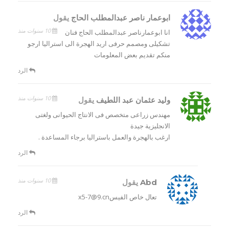
ابوعمار ناصر عبدالمطلب الحاج
يقول
10 سنوات منذ
انا ابوعمارناصر عبدالمطلب الحاج فنان
تشكيلى ومصمم حرفى اريد الهجرة الى استراليا ارجو
منكم تقديم بعض المعلومات
الرد
10 سنوات منذ
وليد عثمان عبد اللطيف
يقول
مهندس زراعى متخصص فى الانتاج الحيوانى ولغتى
الانجليزية جيدة
ارغب بالهجرة والعمل باستراليا برجاء المساعدة .
الرد
10 سنوات منذ
Abd
يقول
تعال خاص الفيسx5-7@9.cn
الرد