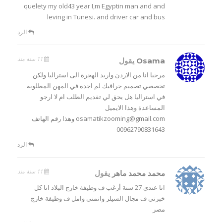
quelety my old43 year I,m Egyptin man and and
leving in Tunesi. and driver car and bus
الرد
11 سنة منذ
Osama
يقول
مرحبا انا من الاردن واريد الهجرة الى استراليا ولكن
تخصصي تصميم جرافيك لم اجدة في المهن المطلوبة
في استراليا هل يحق لي تقديم الطلب ام لا ارجو
المساعدة وهذا الايميل
osamatikzooming@gmail.com وهذا رقم الهاتف
00962790831643
الرد
11 سنة منذ
محمد محمد ماهر
يقول
انا عندي 27 سنة أرغب ف وظيفة خارج البلاد انا كل
خبرتي ف مجال السيلز واتمنى وامل ف وظيفة خارج
مصر