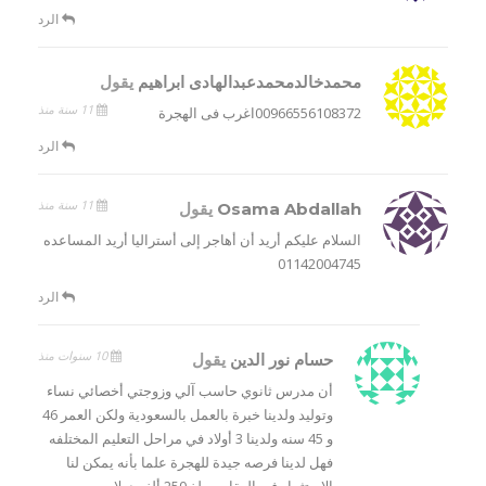
الرد
محمدخالدمحمدعبدالهادى ابراهيم
يقول
11 سنة منذ
00966556108372اغرب فى الهجرة
الرد
11 سنة منذ
Osama Abdallah
يقول
السلام عليكم أريد أن أهاجر إلى أستراليا أريد المساعده
01142004745
الرد
10 سنوات منذ
حسام نور الدين
يقول
أن مدرس ثانوي حاسب آلي وزوجتي أخصائي نساء
وتوليد ولدينا خبرة بالعمل بالسعودية ولكن العمر 46
و 45 سنه ولدينا 3 أولاد في مراحل التعليم المختلفه
فهل لدينا فرصه جيدة للهجرة علما بأنه يمكن لنا
الإستثمار في العقار بمبلغ 250 ألف دولار