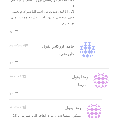
)
لكن انا لدي صديق في استراليا شو لازم يعمل
حتى يسحبني لعندو .. اذا عندك معلومات اتمنى
تواصليني
الرد
9 سنوات منذ
حامد الزركاني
يقول
حلوو منوره
الرد
11 سنة منذ
رضا
يقول
انا رضا
الرد
11 سنة منذ
رضا
يقول
ممكن المساعده اريد ان اهاجر الي استرليا انا 28