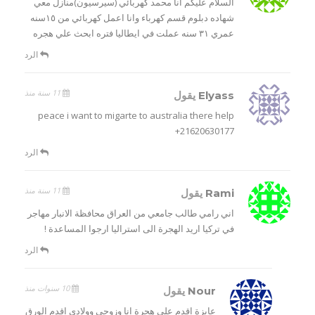
السلام عليكم انا محمد كهربائي (سيرسيون)منازل معي
شهاده دبلوم قسم كهرباء وانا اعمل كهربائي من ١٥سنه
عمري ٣١ سنه عملت في ايطاليا فتره ابحث علي هجره
الرد
11 سنة منذ
Elyass
يقول
peace i want to migarte to australia there help
+21620630177
الرد
11 سنة منذ
Rami
يقول
اني رامي طالب جامعي من العراق محافظة الانبار مهاجر
في تركيا اريد الهجرة الى استراليا ارجوا المساعدة !
الرد
10 سنوات منذ
Nour
يقول
عايزة اقدم على هجرة انا وزوجى وولادى اقدم الورق