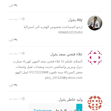
الرد
11 سنة منذ
Aly
يقول
ارجو المساعده بخصوص الهجره الي استراليا
00966532535450
الرد
11 سنة منذ
علاء فتحي سعد
يقول
السلام عليكم انا علاء فتحي سعد المهن كهرباء سيارت
ديزل وبنزين واشكشن حديث ومعدات ثقيل ولنشات
صغير السن43 سنة تلفون 01272223848 اميل اليهو
ptry_201320@yahoo.com
الرد
11 سنة منذ
وليد خاطر
يقول
Walidkhater52@yahoo