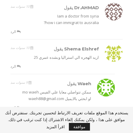
10 سنوات منذ
Dr.AHMAD
يقول
Iam a doctor from syria
how i can immigrat to ausralia?
الرد
10 سنوات منذ
Shema Elshref
يقول
اريد الهجره الي استراليا وبشده عمري 25
الرد
9 سنوات منذ
Waeh
يقول
ممكن تتواصلي معايا علي الفيس mo waeh
او ابحثي بالايميل waeh88@gmail.com
الرد
يستخدم هذا الموقع ملفات تعريف الارتباط لتحسين تجربتك. سنفترض أنك
موافق على هذا ، ولكن يمكنك إلغاء الاشتراك إذا كنت ترغب في ذلك.
10 سنوات منذ
محمد سيد
يقول
موافقة
اقرأ المزيد