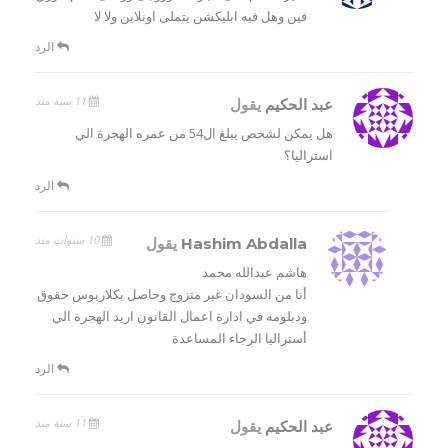
فين وهل فيه ابليكشن يتملى اونلاين ولا لا
الرد
11 سنة منذ
عبد الحكيم
يقول
هل يمكن لشخص يبلغ ال54 من عمره الهجرة الي
استراليا؟
الرد
10 سنوات منذ
Hashim Abdalla
يقول
هاشم عبدالله محمد
أنا من السودان غير متزوج وحاصل بكلاريوس حقوق
ودبلومه في ادارة اعمال القانون اريد الهجرة الي
أستراليا الرجاء المساعدة
الرد
11 سنة منذ
عبد الحكيم
يقول