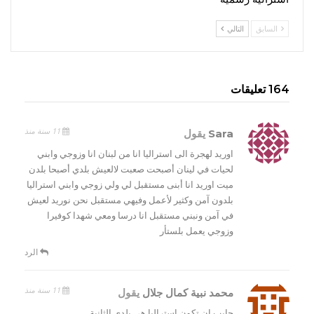
السابق
التالي
164 تعليقات
11 سنة منذ
Sara
يقول
اوريد لهجرة الى استراليا انا من لبنان انا وزوجي وابني
لحيات في لينان أصبحت صعبت لالعيش بلدي أصبحا بلدن
ميت اوريد انا أبنى مستقبل لي ولي زوجي وابني استراليا
بلدون آمن وكثير لأعمل وفيهي مستقبل نحن نوريد لعيش
في آمن ونبني مستقبل انا درسا ومعي شهدا كوفيرا
وزوجي يعمل بلستأر
الرد
11 سنة منذ
محمد نبية كمال جلال
يقول
حابب ان تكون استراليا هى بلدى الثانية