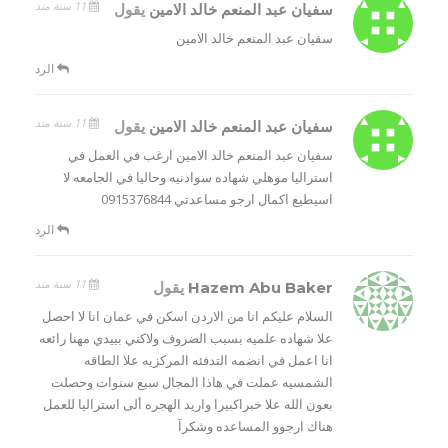
11 سنة منذ
سفيان عبد المنعم خالد الامين
يقول
سفيان عبد المنعم خالد الامين
الرد
11 سنة منذ
سفيان عبد المنعم خالد الامين
يقول
سفيان عبد المنعم خالد الامين ارغب في العمل في
استراليا موهلي شهاده سوادنيه وحاليا في الجامعه لا
اسيطيع اكمال ارجو مساعدتي 0915376844
الرد
11 سنة منذ
Hazem Abu Baker
يقول
السلام عليكم انا من الاردن اسكن في عمان انا لا احصل
علا شهاده علميه بسبب الضروف ولاكني بييدي مهنا رائعه
انا اعمل في انضمه التدفئه المركزيه علا الطاقه
الشمسيه عملت في هاذا المجال سبع سنوات وحصلت
بعون الله علا خبراكبيرا واريد الهجره ألى استراليا للعمل
هناك ارجوو المساعده وشكرآ