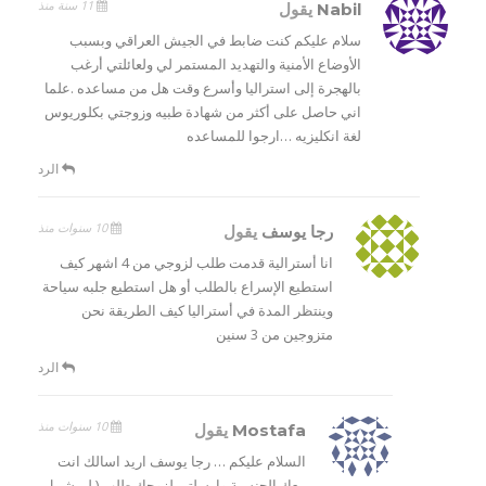
11 سنة منذ
Nabil
يقول
سلام عليكم كنت ضابط في الجيش العراقي وبسبب
الأوضاع الأمنية والتهديد المستمر لي ولعائلتي أرغب
بالهجرة إلى استراليا وأسرع وقت هل من مساعده .علما
اني حاصل على أكثر من شهادة طبيه وزوجتي بكلوريوس
لغة انكليزيه …ارجوا للمساعده
الرد
10 سنوات منذ
رجا يوسف
يقول
انا أسترالية قدمت طلب لزوجي من 4 اشهر كيف
استطيع الإسراع بالطلب أو هل استطيع جلبه سياحة
وينتظر المدة في أستراليا كيف الطريقة نحن
متزوجين من 3 سنين
الرد
10 سنوات منذ
Mostafa
يقول
السلام عليكم … رجا يوسف اريد اسالك انت
معك الجنسية وارسلتي لزوجك طلب ( لم شمل