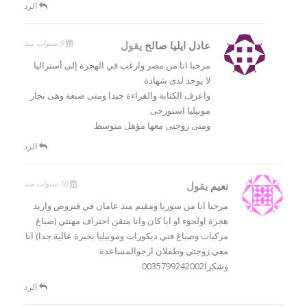
الرد
9 سنوات منذ
عادل ايليا صالح
يقول
مرحبا انا من مصر وارغب في الهجرة إلى أستراليا
لا يوجد لدى شهادة
واعرف الكتابة والقراءة جيدا ومتى صنعة وهى نجار
موبيليا استورجى
ومتى زوجتى معها مؤهل متوسط
الرد
10 سنوات منذ
نعيم
يقول
مرحبا انا من سوريا ومقيم منذ عامان في قبروص واريد
هجرة اولجوء او ايا كان وانا متقن احتراف مهنتي (صباغ
مركبات وصباغ فني ديكورات وموبيليا بخبرة عالية جدا) انا
معي زوجتي وطفلان ارجوالمساعدة
وشكرا0035799242002
الرد