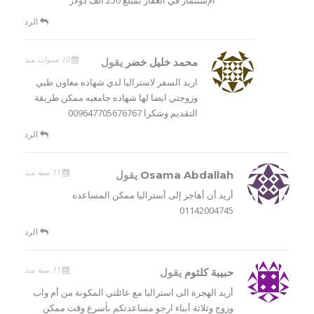
الرد
10 سنوات منذ
محمد خليل خضر
يقول
اريد السفر لاستراليا لدي شهاده معاون طبي
وزوجتي ايضا لها شهاده جامعيه ممكن طريقة
التقديم وشكرا 009647705676767
الرد
11 سنة منذ
Osama Abdallah
يقول
أريد أن أهاجر إلى أستراليا ممكن المساعده
01142004745
الرد
11 سنة منذ
حبيبة كلثوم
يقول
أريد الهجرة الى استراليا مع عائلتي المكونة من أم واب
وزوج وثلاثة أبناء ارجو مساعدتكم بأسرع وقت ممكن