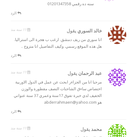
سنه ده رقمي 01201347358
الرد
11 سنة منذ
خالد السوري
يقول
انا سوري من ريف دمشق. ارغب ب هجرة الى استراليا.
هل هذه الموقع رسمي. وكيف التفاصيل انا متزوج ..
الرد
11 سنة منذ
عبد الرحمان
يقول
مرحبا انا من الجزاءر ابحث عن عمل في الدول الاوربية
اختصاص ساءق الشاحنات النصف مقطورة والوزن
الخفيف لدي خبرة تفوق 17سنة وعمري 37 سنة عنواني
هو abderrahmaen@yahoo.com
الرد
11 سنة منذ
محمد
يقول