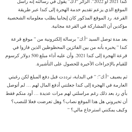
كندا 2021 أو 2022”. الزائر “أ.ك” يقول في رسالته إنه راسل
الموقع الذي يزعم تقديم خدمة الهجرة إلى كندا عبر طريقة
القرعة. رد الموقع المذكور كان إيجابيا يطلب معلوماته الشخصية
مؤكدين أن المشاركة في القرعة مجانية.
بعد مدة توصل السيد “أ.ك” برسالة إلكترونية من ” موقع قرعة
كندا ” يخبره بأنه من بين الفائزين المحظوظين الذين فازوا في
قرعة الهجرة إلى كندا 2021. وأن عليه أداء مبلغ 500 دولار كرسوم
للقيام بالإجراءات الأخيرة للحصول على التأشيرة.
ثم يضيف “أ.ك”: ” في البداية، ترددت قبل دفع المبلغ لكن رغبتي
العارمة في الهجرة إلى كندا جعلتني أدفع المال لهم … لم أتوصل
بأي رد بعد ذلك رغم مراسلتي لهم مرات عديدة … أود منكم فقط
أن تخبروني هل هذا الموقع نصاب؟ وهل تعرضت فعلا للنصب؟
وكيف يمكنني استرجاع مالي؟ ”