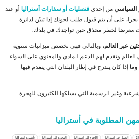
 السياسي
من إحدى
قنصليات أو سفارات أستراليا
أو عند
 بحرا، على أن يتم قبول طلب لجوئك إذا تبيّن لدائرة
كنت معرضا لخطر محذق حين تواجدك في بلدك.
ئين عبر العالم
، وبالتالي فهي تخصص ميزانيات سنوية
العالم وتقدم لهم الدعم المادي والمعنوي على السواء.
ما إذا كان يندرج في إطار البلدان التي ينعدم فيها
ية وغير الرسمية التي يسلكها الكثيرون للهجرة
هن المطلوبة في أستراليا
العمل في استراليا
اللجوء إلى استراليا
الهجرة الى أستراليا
تأشيرة استراليا