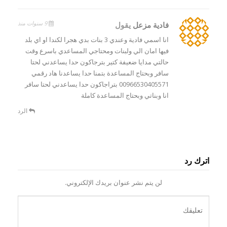
9 سنوات منذ
فادية مزعل
يقول
انا اسمي فادية وعندي 3 بنات بدي هجرا لكندا او اي بلد
فيها امان الي ولبنات ومحتاجي المساعدي باسرع وقت
حالتي مدايا ضعيفة كتير بترجاكون حدا يساعدني لحتا
سافر وبحتاج المساعدة بتمنا حدا يساعدنا هاد رقمي
00966530405571 بتراجاكون حدا يساعدني لحتا سافر
انا وبناتي وبحتاج المساعدة كاملة
الرد
اترك رد
لن يتم نشر عنوان بريدك الإلكتروني.