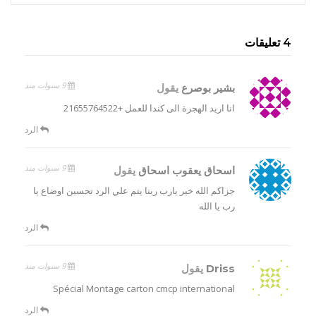
4 تعليقات
9 سنوات منذ
بشير بوصرع
يقول
انا اريد الهجرة الى كندا للعمل +21655764522
الرد
9 سنوات منذ
اسحاق يعقوب اسحاق
يقول
جزاكم الله خير يارب ربنا يتم علي الرد تحسين اوضاع يا
رب يا الله
الرد
9 سنوات منذ
Driss
يقول
Spécial Montage carton cmcp international
الرد