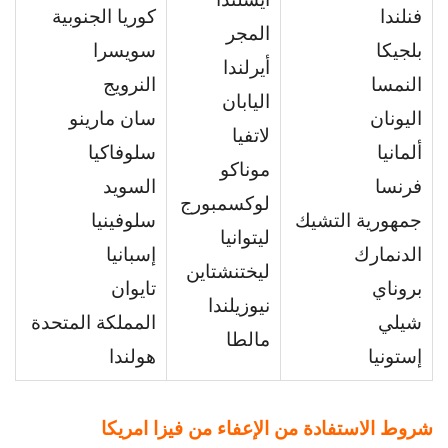
فنلندا
كوريا الجنوبية
المجر
بلجيكا
سويسرا
أيرلندا
النمسا
النرويج
اليابان
اليونان
سان مارينو
لاتفيا
ألمانيا
سلوفاكيا
موناكو
فرنسا
السويد
لوكسمبورج
جمهورية التشيك
سلوفينيا
ليتوانيا
الدنمارك
إسبانيا
ليختنشتاين
بروناي
تايوان
نيوزيلندا
شيلي
المملكة المتحدة
مالطا
إستونيا
هولندا
شروط الاستفادة من الإعفاء من فيزا امريكا