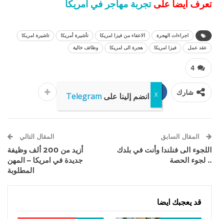
تعرف أيضا على
تجربة مهاجر في أمريكا
اجراءات الهجرة
الاعفاء من فيزا امريكا
تأشيرة أمريكا
تاشيرة امريكا
عقد عمل
فيزا امريكا
هجرة الى امريكا
وظائف خالية
4
شارك
Facebook
Twitter
انضم إلينا على
Telegram
المقال السابق
المقال التالي
اللجوء الى فنلندا وأنت في بلدك
أزيد من 200 ألف وظيفة
.. لجوء الحصة
جديدة في امريكا – المهن
المطلوبة
قد يعجبك ايضا