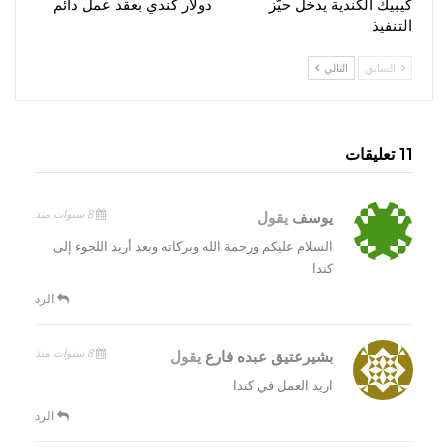
كيبيك الكندية يدخل حيّز
دولار كندي بعقد عمل دائم
التنفيذ
السابق
التالي
11 تعليقات
8 سنوات منذ
يوسف
يقول
السلام عليكم ورحمة الله وبركاته وبعد أريد اللجوء إلى
كندا
الرد
8 سنوات منذ
بشيرعتيق عبده فارع
يقول
اريد العمل في كندا
الرد