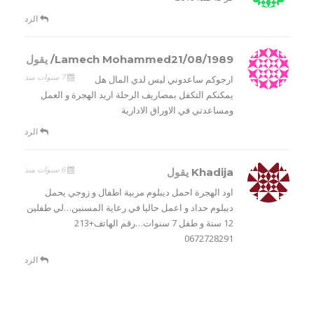
الرد
Lamech Mohammed21/08/1989/
يقول
7 سنوات منذ
ارجوكم ساعدوني ليس لدي المال هل
يمكنكم التكفل بمصاريف الرحلة اريد الهجرة و العمل
ومساعدتي في الاوراق الادارية
الرد
6 سنوات منذ
Khadija
يقول
اود الهجرة احمل ديبلوم مربية اطفال و زوجي يحمل
ديبلوم حداد و اعمل حاليا في رعاية المسنين…لي طفلين
12 سنة و طفل 7 سنوات…رقم الهاتف+213
0672728291
الرد