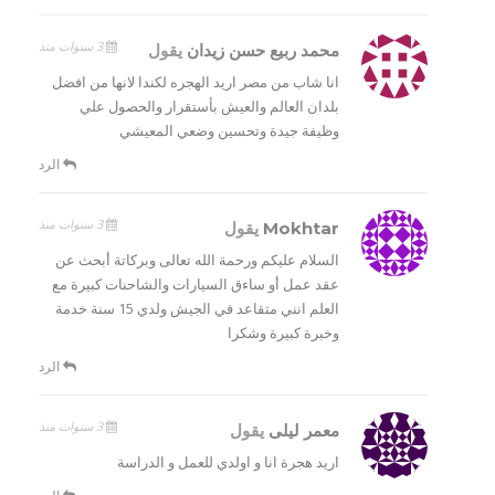
3 سنوات منذ
محمد ربيع حسن زيدان
يقول
انا شاب من مصر اريد الهجره لكندا لانها من افضل
بلدان العالم والعيش بأستقرار والحصول علي
وظيفة جيدة وتحسين وضعي المعيشي
الرد
3 سنوات منذ
Mokhtar
يقول
السلام عليكم ورحمة الله تعالى وبركاتة أبحث عن
عقد عمل أو ساءق السيارات والشاحنات كبيرة مع
العلم انني متقاعد في الجيش ولدي 15 سنة خدمة
وخبرة كبيرة وشكرا
الرد
3 سنوات منذ
معمر ليلى
يقول
اريد هجرة انا و اولدي للعمل و الدراسة