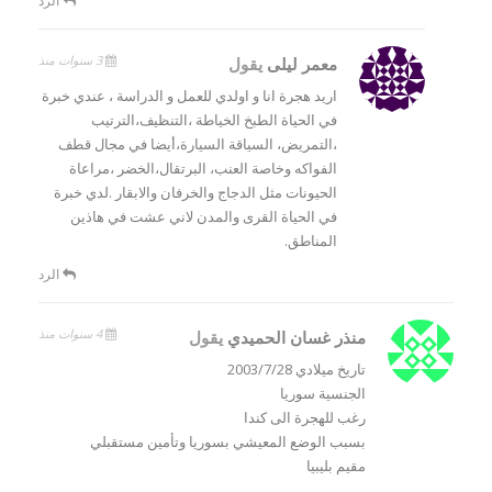
الرد
3 سنوات منذ
معمر ليلى
يقول
اريد هجرة انا و اولدي للعمل و الدراسة ، عندي خبرة
في الحياة الطبخ الخياطة ،التنظيف،الترتيب
،التمريض، السياقة السيارة،أيضا في مجال قطف
الفواكه وخاصة العنب، البرتقال،الخضر ،مراعاة
الحيونات مثل الدجاج والخرفان والابقار .لدي خبرة
في الحياة القرى والمدن لاني عشت في هاذين
المناطق.
الرد
4 سنوات منذ
منذر غسان الحميدي
يقول
تاريخ ميلادي 2003/7/28
الجنسية سوريا
رغب للهجرة الى كندا
بسبب الوضع المعيشي بسوريا وتأمين مستقبلي
مقيم بليبيا