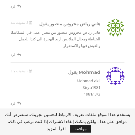
الرد
3 سنوات منذ
هاني رياض محروس منصور
يقول
هاني رياض محروس منصور من مصر اعمل في الميكانيكا
الخياطة ومجال الملابس اريد الهجرة الي كندا للعمل
والعيش فيها والاستقرار
الرد
3 سنوات منذ
Mohmad
يقول
Mohmad akil
Sirya1981
3/2 /1981
الرد
يستخدم هذا الموقع ملفات تعريف الارتباط لتحسين تجربتك. سنفترض أنك
3 سنوات منذ
Mohmad
يقول
موافق على هذا ، ولكن يمكنك إلغاء الاشتراك إذا كنت ترغب في ذلك.
موافقة
اقرأ المزيد
اعمل فني كهرباء منازل