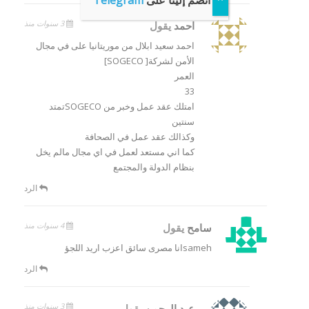
انضم إلينا على
Telegram
3 سنوات منذ
احمد
يقول
احمد سعيد ابلال من موريتانيا على في مجال
الأمن لشركة[ SOGECO]
العمر
33
امتلك عقد عمل وخبر من SOGECOتمتد
سنتين
وكذالك عقد عمل في الصحافة
كما اني مستعد لعمل في اي مجال مالم يخل
بنظام الدولة والمجتمع
الرد
4 سنوات منذ
سامح
يقول
samehانا مصرى سائق اعزب اريد اللجؤ
الرد
3 سنوات منذ
عبد الرحمن
يقول