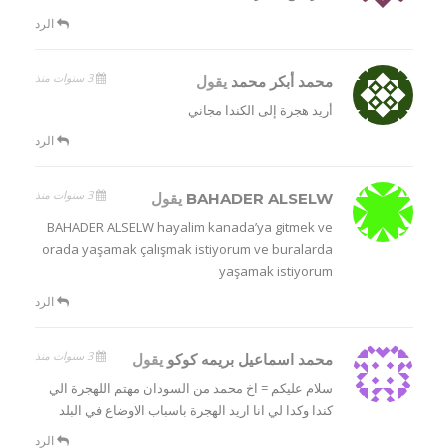
الرد
3 سنوات منذ
محمد أبكر محمد
يقول
أريد هجرة إلى الكندا مجاني
الرد
3 سنوات منذ
BAHADER ALSELW
يقول
BAHADER ALSELW hayalim kanada’ya gitmek ve
orada yaşamak çalışmak istiyorum ve buralarda
yaşamak istiyorum
الرد
3 سنوات منذ
محمد اسماعيل بريمه كوكو
يقول
سلام عليكم = اخ محمد من السودان مهتم اللهجرة الي
كندا وكدا لي انا اريد الهجرة باسباب الاوضاع في البلد
الرد