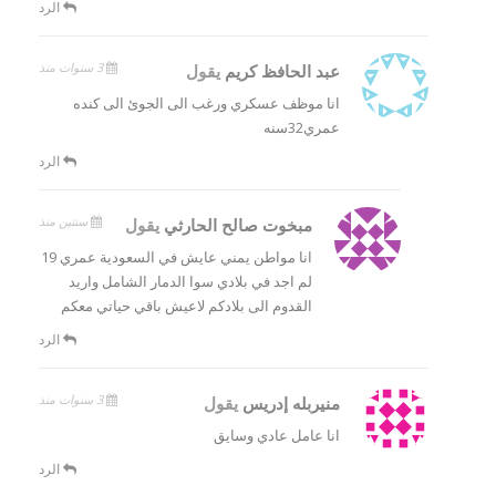
الرد
3 سنوات منذ
عبد الحافظ كريم
يقول
انا موظف عسكري ورغب الى الجوئ الى كنده
عمري32سنه
الرد
سنتين منذ
مبخوت صالح الحارثي
يقول
انا مواطن يمني عايش في السعودية عمري 19
لم اجد في بلادي سوا الدمار الشامل واريد
القدوم الى بلادكم لاعيش باقي حياتي معكم
الرد
3 سنوات منذ
منيربله إدريس
يقول
انا عامل عادي وسايق
الرد