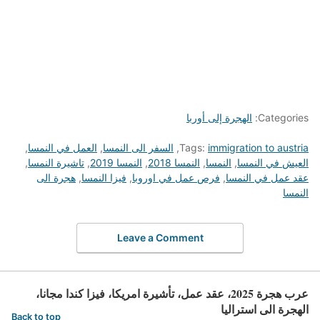
Categories:
الهجرة إلى أوربا
immigration to austria
Tags:
,
السفر الى النمسا
,
العمل في النمسا
,
العيش في النمسا
,
النمسا
,
النمسا 2018
,
النمسا 2019
,
تاشيرة النمسا
,
عقد عمل في النمسا
,
فرص عمل في اوروبا
,
فيزا النمسا
,
هجرة الى
النمسا
Leave a Comment
عرب هجرة 2025، عقد عمل، تأشيرة امريكا، فيزا كندا مجانا،
الهجرة الى استراليا
Back to top