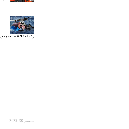
زعماء Med9 يجتمعون في مالطا بشأن أزمة الهجرة
سبتمبر 30, 2023