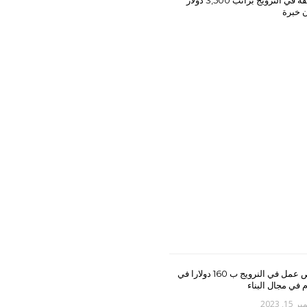
وظيفة في النرويج براتب 3,500 دولار
 خبرة
فرص عمل في النرويج ب 160 دولارا في
م في مجال البناء
1, 2023