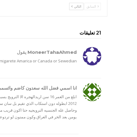
السابق
التالي
21 تعليقات
MoneerTahaAhmed
يقول
migarete Amarica or Canada or Sewedian
انا اسمي فضل الله سعدون كاضم وائسمي 
ابلغ من العمر 16 سن اريدالهجره الا
2012 ابطوله دون استكاب الذي تقيم بل سان سف
وحاصل عله الجنسيه النرويجيه حتا اكون قريب منه
يومن بعد الخر في العراق وكون ممنون لو تردو