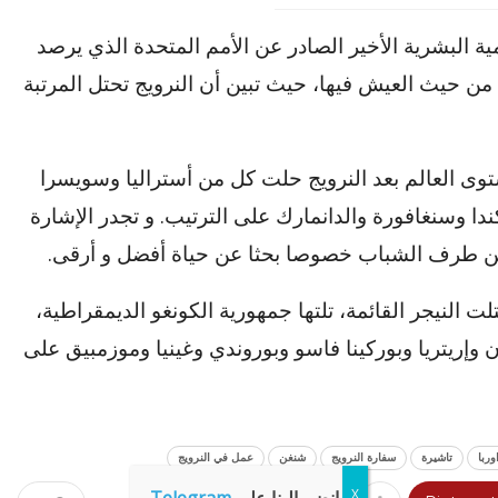
ة البشرية الأخير الصادر عن الأمم المتحدة الذي يرصد
من حيث العيش فيها، حيث تبين أن النرويج تحتل المرتبة
وى العالم بعد النرويج حلت كل من أستراليا وسويسرا
وكندا وسنغافورة والدانمارك على الترتيب. و تجدر الإشارة
ا من طرف الشباب خصوصا بحثا عن حياة أفضل و أرقى.
لت النيجر القائمة، تلتها جمهورية الكونغو الديمقراطية،
وإريتريا وبوركينا فاسو وبوروندي وغينيا وموزمبيق على
وربا
تاشيرة
سفارة النرويج
شنغن
عمل في النرويج