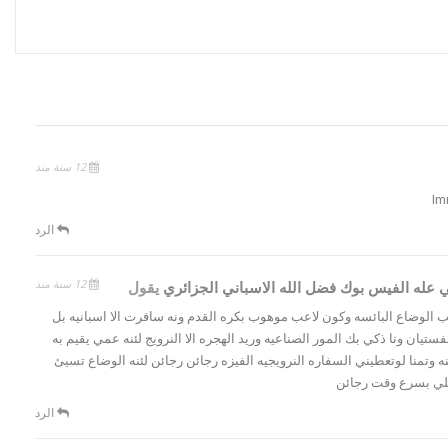
12 سنة منذ
Im
الرد
12 سنة منذ
عله الفيس بوك فضل الله الاسباني الجزائري
يقول
 النرويج بسبب الوضاع البائسه وكون لاعب موهوب بكره القدم ونه سافرت الا اسبانيه بل
ستيان ونا ذكي بك المور الصناعيه وريد الهجره الا النرويج لئنه عمي يقيم به
 وتمنا لوتعطيني السفاره النرويجيه الفيزه رجائن رجائن لئنه الوضاع تسيئ
علي بسرع وقت رجائن
الرد