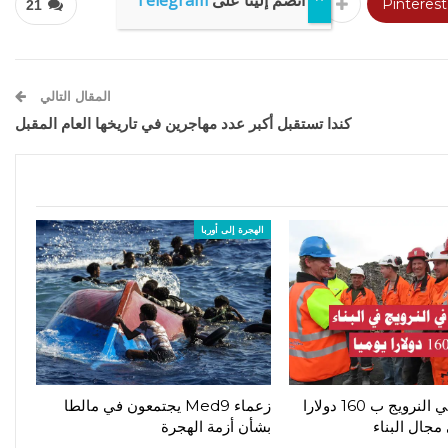
انضم إلينا على
Telegram
Pinterest
21
المقال التالي
كندا تستقبل أكبر عدد مهاجرين في تاريخها العام المقبل
الهجرة إلى أوربا
فرص عمل في النرويج ب 160 دولارا
زعماء Med9 يجتمعون في مالطا
مجال البناء
بشأن أزمة الهجرة