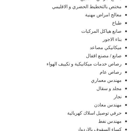
مختص بالتخطيط الحضري و الاقليمي
معالج امراض مهنية
طباخ
صانع هياكل المركبات
بناء الاجور
ميكانيكي مصاعد
صانع / مصنع اقفال
رصاص خدمات ميكانيكية و تكييف الهواء
رصاص عام
مهندس معماري
مجلد و سقال
نجار
مهندس معادن
حرفي توصيل اسلاك كهربائية
مهندس نفط
كساء السقوف بالاردواز