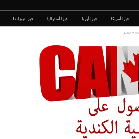
فيزا أمريكا
فيزا أوربا
فيزا أستراليا
فيزا نيوزلندا
ة – فيديو