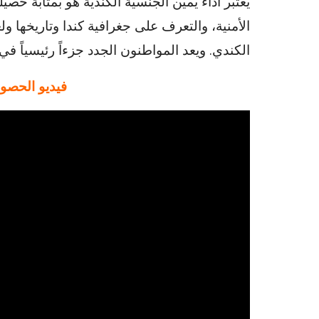
يعتبر أداء يمين الجنسية الكندية هو بمثابة ح
الأمنية، والتعرف على جغرافية كندا وتاريخها ول
الكندي. ويعد المواطنون الجدد جزءاً رئيسياً في ب
فيديو الحصول