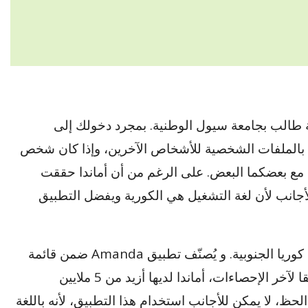
ة طالب بجامعة سيول الوطنية. بمجرد دخولك إلى
بالملفات الشخصية للأشخاص الآخرين، وإذا كان شخص
مع بعضكما البعض. على الرغم من أن أماندا حققت
 للأجانب لأن لغة التشغيل هي الكورية ويفضل التطبيق
هو من التطبيقات المشهورة والأكثر شعبية في كوريا الجنوبية. و يُصنّف تطبيق Amanda ضمن قائمة
أفضل تطبيقات التعارف و الزواج في كوريا. وفقا لآخر الإحصاءات، أماندا لديها أزيد من 5 ملايين
ظ، لا يمكن للأجانب استخدام هذا التطبيق، لأنه باللغة