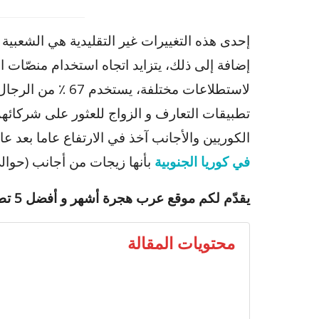
إحدى هذه التغييرات غير التقليدية هي الشعبية ا
إضافة إلى ذلك، يتزايد اتجاه استخدام منصّات ا
تطبيقات التعارف و الزواج للعثور على شركائهم
الكوريين والأجانب آخذ في الارتفاع عاما بعد عام. في عام 2005، تمّ توثيق 4
في كوريا الجنوبية
بأنها زيجات من أجانب (حوالي 26000 زوا
يقدّم لكم موقع عرب هجرة أشهر و أفضل 5 تطبيقات تعارف مجانية في كوريا الجنوبية:
محتويات المقالة