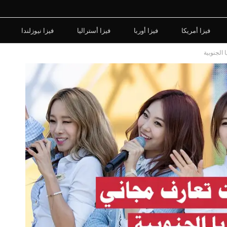
فيزا أمريكا
فيزا أوربا
فيزا أستراليا
فيزا نيوزلندا