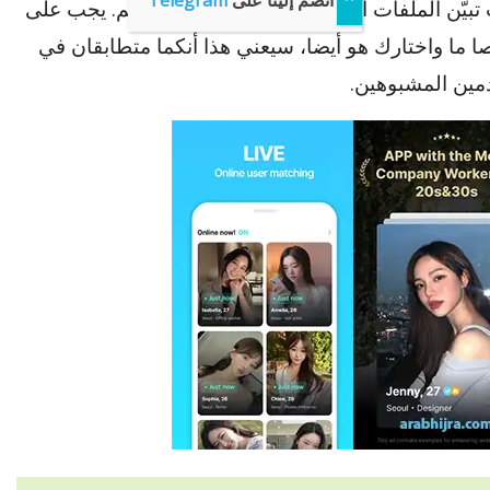
انضم إلينا على
Telegram
تبيّن الملفات الشخصية صورهم واهتماماتهم. يجب على
ا ما واختارك هو أيضا، سيعني هذا أنكما متطابقان في
دمين المشبوهين.