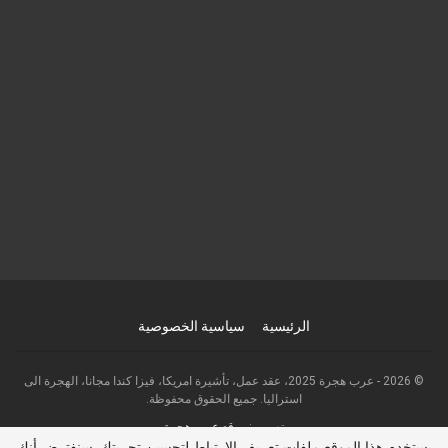
الرئيسية
سياسية الخصوصية
© 2026 - عرب هجرة 2025، عقد عمل، تأشيرة امريكا، فيزا كندا مجانا، الهجرة الى
استراليا. جميع الحقوق محفوظة.
تصميم:
موقع عرب هجرة
يستخدم هذا الموقع ملفات تعريف الارتباط لتحسين تجربتك. سنفترض أنك