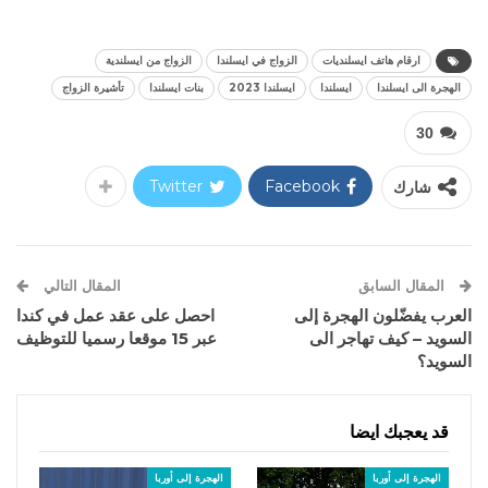
ارقام هاتف ايسلنديات
الزواج في ايسلندا
الزواج من ايسلندية
الهجرة الى ايسلندا
ايسلندا
ايسلندا 2023
بنات ايسلندا
تأشيرة الزواج
30
شارك
Facebook
Twitter
المقال السابق
المقال التالي
العرب يفضّلون الهجرة إلى
احصل على عقد عمل في كندا
السويد – كيف تهاجر الى
عبر 15 موقعا رسميا للتوظيف
السويد؟
قد يعجبك ايضا
الهجرة إلى أوربا
الهجرة إلى أوربا