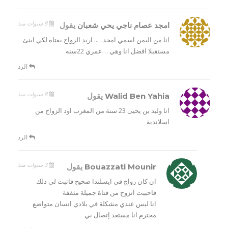
8 سنوات منذ
امجد عصام ناجي يحي شعبان
يقول
انا من اليمن اسمي امجد….. اريد الزواج بفتاه لكي ابنئ
مستقبلا افضل انا وهي …عمري 22سنه
الرد
8 سنوات منذ
Walid Ben Yahia
يقول
انا وليد بن يحيى 23 سنة من المغرب اود الزواج من
اسلاندية
الرد
3 سنوات منذ
Bouazzati Mounir
يقول
ان كان زواج في ايسلندا صحيح فاثبت لي ذلك
فاحببت اتزوج من فتاة جميلة مثقفة
انا ليس عندي مشكلة في بلادي انسان متواضع
محترم انا مستعد إتصال بي