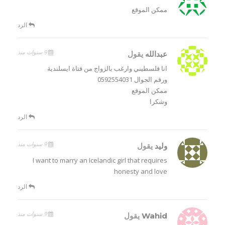
ممكن الموقع
الرد
9 سنوات منذ
عبدالله
يقول
انا فلسطيني وارغب بالزواج من فتاة ايسلندية
ورقم الجوال 0592554031
ممكن الموقع
وشكرا
الرد
9 سنوات منذ
وليد
يقول
I want to marry an Icelandic girl that requires
honesty and love
الرد
9 سنوات منذ
Wahid
يقول