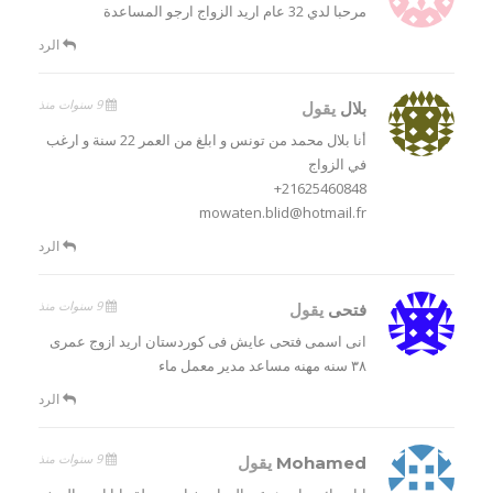
مرحبا لدي 32 عام اريد الزواج ارجو المساعدة
الرد
9 سنوات منذ
بلال
يقول
أنا بلال محمد من تونس و ابلغ من العمر 22 سنة و ارغب
في الزواج
21625460848+
mowaten.blid@hotmail.fr
الرد
9 سنوات منذ
فتحى
يقول
انى اسمى فتحى عايش فى كوردستان اريد ازوج عمرى
٣٨ سنه مهنه مساعد مدير معمل ماء
الرد
9 سنوات منذ
Mohamed
يقول