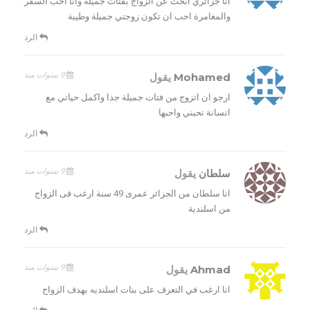
انا جزائري ابحث عن الزواج بفتات جميلة وانا احب السفر
والمغامرة احب ان تكون زوجتي جميلة وطيبة
الرد
9 سنوات منذ
Mohamed
يقول
ارجو ان اتزوج من فتات جميلة جدا واكمل حياتي مع
انسانة تحبني واحبها
الرد
9 سنوات منذ
سلطان
يقول
انا سلطان من الجزائر عمرى 49 سنة ارغب فى الزواج
من اسلندية
الرد
9 سنوات منذ
Ahmad
يقول
انا ارغب في التعرف على بنات اسلنديه بهدف الزواج