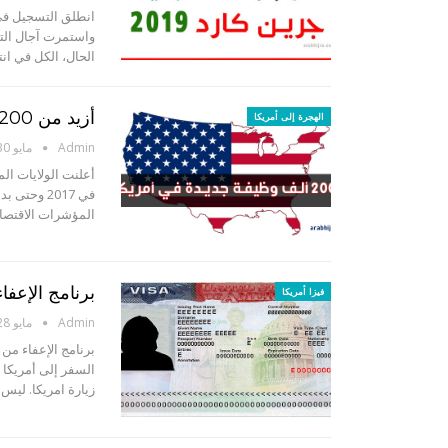
واستمرت آجال التس
الحال، الكل في انتظار ظهور نت
أزيد من 200 ألف وظيفة جديدة في امريكا – المهن المطلوبة
الهجرة إلى أمريكا
Admin
مايو 30, 2017
المؤشرات الاقتصادية الأمر
برنامج الإعفا
فيزا أمريكا
Admin
مايو 28, 2017
برنامج الإعفاء من
زيارة امريكا. ليس