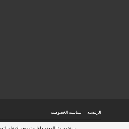
الرئيسية
سياسية الخصوصية
© 2026 - عرب هجرة 2025، عقد عمل، تأشيرة امريكا، فيزا كندا مجانا، الهجرة الى استراليا. جميع الحقوق محفوظة.
يستخدم هذا الموقع ملفات تعريف الارتباط لت