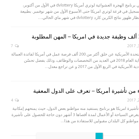
انطلق التسجيل في برنامج الهجرة العشوائية لوتري أمريكا dvlottery في الأول من أكتوبر،
جيل في قرعة لوتري امريكا حتى الأسبوع الأول من شهر نوفمبر. بطبيعة
ائج الكرين كارد dvlottery في شهر ماي الحالي.…
7
أعلنت الولايات المتحدة الأمريكية عن خلق أكثر من 200 ألف فرصة عمل في أمريكا لفائدة العمالة
في 2017 وحتى بداية العام 2018 في العديد من التخصصات والوظائف، وذلك بفضل تحسّن
يكية في الربع الأول من 2017 و عن تراجع معدل…
ء من تأشيرة أمريكا – تعرف على الدول المعفية
4
 تأشيرة امريكا هو برنامج يستفيد منه مواطنو بعض الدول، حيث يمنحهم إمكانية
السفر إلى أمريكا بغرض السياحة أو الأعمال لمدة أقصاها 3 أشهر دون حاجة للحصول على تأشيرة
 مواطنو كل البلدان مقبولين للاستفادة من هذا…