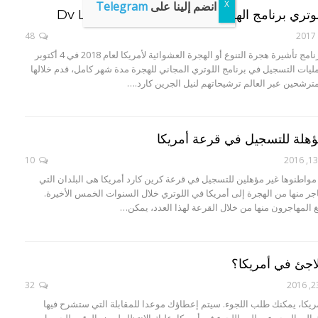
انضم إلينا على
Telegram
ري برنامج الهجرة العشوائية أمريكا Dv Lottery
48
بدأ التسجيل في برنامج تأشيرة هجرة التنوع أو الهجرة العشوائية لأمريكا لعام 2018 في 4 أكتوبر
عمليات التسجيل في برنامج اللوتري المجاني للهجرة مدة شهر كامل، قدم خلالها
مترشحين عبر العالم ترشيحاتهم لنيل الجرين كارد.…
مؤهلة للتسجيل في قرعة أمريكا
10
 مواطنوها غير مؤهلين للتسجيل في قرعة كرين كارد أمريكا هى البلدان التي
 ألف مهاجر منها من الهجرة إلى أمريكا في اللوتري خلال السنوات الخمس الأخيرة.
لغ المهاجرون منها من خلال القرعة لهذا العدد، يمكن…
لاجئ في أمريكا؟
32
يكا، يمكنك طلب اللجوء. سيتم إعطاؤك موعدا للمقابلة التي ستشرح فيها
 إلى المجيء وطلب اللجوء في أمريكا. عليك الانتظار لبعض الوقت للحصول