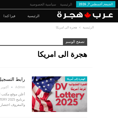
الجمعة, أغسطس 7, 2026
الرئيسية
سياسية الخصوصية
الرئيسية
فيزا كندا
الرئيسية
هجرة الى امريكا
تصفح الوسم
هجرة الى امريكا
رابط التسجيل مجان
الهجرة إلى أمريكا
Admin
أكتوبر 4, 2023
أعلن موقع مكتب ال
والمعروف اختصارا ب DV-2025. وتبدأ المشاركة في قرعة أمريكا (كر