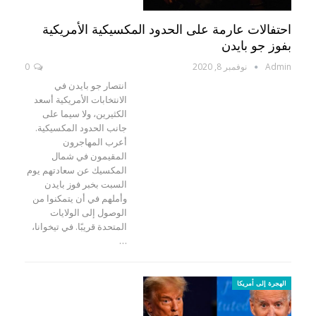
احتفالات عارمة على الحدود المكسيكية الأمريكية
بفوز جو بايدن
Admin
نوفمبر 8, 2020
0
انتصار جو بايدن في
الانتخابات الأمريكية أسعد
الكثيرين، ولا سيما على
جانب الحدود المكسيكية.
أعرب المهاجرون
المقيمون في شمال
المكسيك عن سعادتهم يوم
السبت بخبر فوز بايدن
وأملهم في أن يتمكنوا من
الوصول إلى الولايات
المتحدة قريبًا. في تيخوانا،
…
الهجرة إلى أمريكا