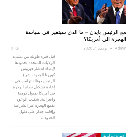
مع الرئيس بايدن – ما الذي سيتغير في سياسة
الهجرة الى أمريكا؟
Admin
نوفمبر 7, 2020
0
قبل فترة طويلة من تشديد
الولايات المتحدة لحدودها
لإبطاء انتشار فيروس
كورونا الجديد ، شرع
الرئيس دونالد ترامب في
إعادة تشكيل نظام الهجرة
في أمريكا بميول قومية
وانعزالية. شكلت الوعود
بقمع الهجرة غير الشرعية
وإقامة جدار على طول
الحدود…
الهجرة إلى أمريكا