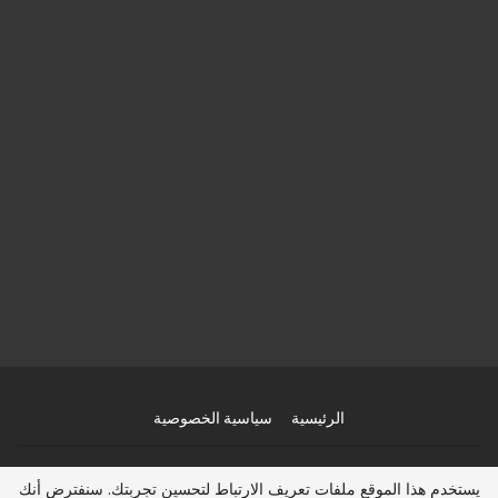
الرئيسية
سياسية الخصوصية
© 2026 - عرب هجرة 2025، عقد عمل، تأشيرة امريكا، فيزا كندا مجانا، الهجرة الى
يستخدم هذا الموقع ملفات تعريف الارتباط لتحسين تجربتك. سنفترض أنك