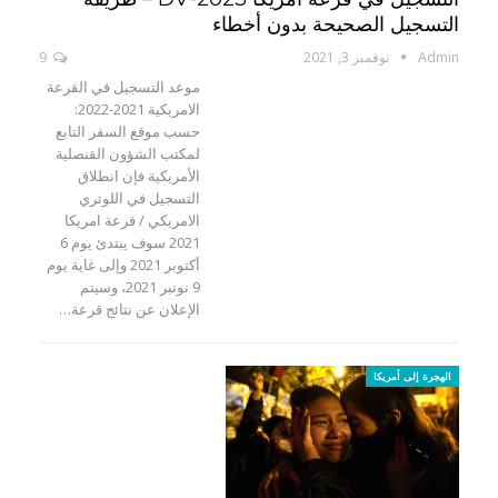
التسجيل الصحيحة بدون أخطاء
Admin
نوفمبر 3, 2021
9
موعد التسجيل في القرعة
الامريكية 2021-2022:
حسب موقع السفر التابع
لمكتب الشؤون القنصلية
الأمريكية فإن انطلاق
التسجيل في اللوتري
الامريكي / قرعة امريكا
2021 سوف يبتدئ يوم 6
أكتوبر 2021 وإلى غاية يوم
9 نونبر 2021، وسيتم
الإعلان عن نتائج قرعة…
الهجرة إلى أمريكا