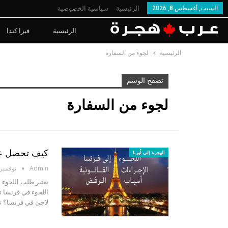
السبت, أغسطس 8, 2026
الرئيسية
سياسية الخصوصية
الرئيسية
فيزا كندا
الرئيسية
لجوء من السفارة
تصفح الوسم
لجوء من السفارة
كيف تحصل عل
الهجرة إلى أوربا
Admin
نوفمبر 8, 015
يعتبر طلب اللجوء 
اللجوء في فرنسا 
لاجئ في فرنسا؟ ت