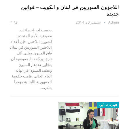
اللاجؤون السوريين في لبنان و الكويت – قوانين
جديدة
Admin
سبتمبر 30, 2014
7
بحسب آخر إحصاءات
مفوضية الأمم المتحدة
لشؤون اللاجئين، فإن أعداد
اللاجئين السوريين في لبنان
فاق المليون ومئتي ألف
نازح، ورجّحت المفوضية أن
يتجاوز عددهم المليون
ونصف المليون في نهاية
العام الحالي. قامت حكومة
الجمهورية اللبنانية مؤخرا
بتبني…
الهجرة إلى أوربا