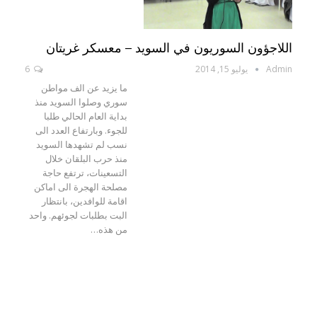
اللاجؤون السوريون في السويد – معسكر غريتان
Admin
يوليو 15, 2014
6
ما يزيد عن الف مواطن
سوري وصلوا السويد منذ
بداية العام الحالي طلبا
للجوء. وبارتفاع العدد الى
نسب لم تشهدها السويد
منذ حرب البلقان خلال
التسعينات، ترتفع حاجة
مصلحة الهجرة الى اماكن
اقامة للوافدين، بانتظار
البت بطلبات لجوئهم. واحد
من هذه…