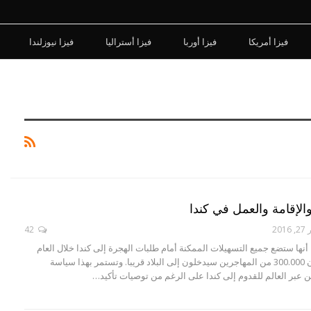
فيزا أمريكا
فيزا أوربا
فيزا أستراليا
فيزا نيوزلندا
الإقامة والعمل في كندا
201
42
أنها ستضع جميع التسهيلات الممكنة أمام طلبات الهجرة إلى كندا خلال العام
الجديد. وأضافت أن 300.000 من المهاجرين سيدخلون إلى البلاد قريبا. وتستمر بهذا سياسة
عبر العالم للقدوم إلى كندا على الرغم من توصيات تأكيد…