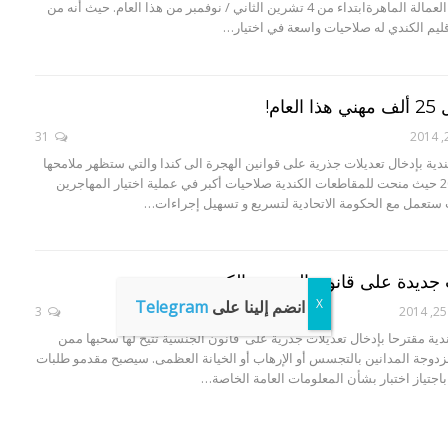
إطار برنامج هجرة العمالة الماهرةابتداء من 4 تشرين الثاني / نوفمبر من هذا العام. حيث أنه من
اقليم الكندي له صلاحيات واسعة في اختيار…
ام!
31
دية بإدخال تعديلات جذرية على قوانين الهجرة الى كندا والتي ستظهر ملامحها
في مطلع عام 2015 حيث منحت للمقاطعات الكندية صلاحيات أكبر في عملية اختيار المهاجرين
 ستعمل مع الحكومة الاتحادية لتسريع و تسهيل إجراءات…
ت جديدة على قانون الجنسية الكندي
انضم إلينا على
Telegram
3
دية مقترحا بإدخال تعديلات جذرية على قانون الجنسية تتيح لها سحبها ممن
مزدوجة المدانين بالتجسس أو الإرهاب أو الخيانة العظمى. سيصبح مقدمو طلبات
اجتياز اختبار بشأن المعلومات العامة الخاصة…