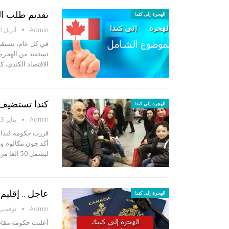
تقديم طلب اله
الهجرة إلى كندا
Admin
أبريل 30, 2016
في كل عام، تستقبل 
تستفيد من الهجرة 
الاقتصاد الكندي، 
كندا تستضيف 50 ألفا من اللاجئين السور
الهجرة إلى كندا
Admin
يناير 3, 2016
قررت حكومة كندا م
أكد جون مكالوم وز
ليشمل 50 الفا من اللاجئين. وقد صرح وزير الهجرة والجنسية…
عاجل .. إقليم
الهجرة إلى كندا
Admin
نوفمبر 5, 015
أعلنت حكومة مقاطع