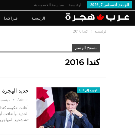
الجمعة, أغسطس 7, 2026
الرئيسية
سياسية الخصوصية
الرئيسية
فيزا كندا
الرئيسية
كندا 2016
تصفح الوسم
كندا 2016
جديد الهجرة و
الهجرة إلى كندا
Admin
ديسمبر 27, 6
أعلنت حكومة كندا 
تششجيع المهاجرين 