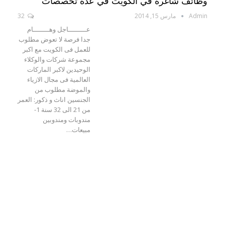
وظائف شاغرة في الكويت في عدة تخصصات
Admin
مارس 15, 2014
32
عـــــــــاجل وهــــــــام
جدا فرصة لا تعوض مطلوب
للعمل فى الكويت مع اكبر
مجموعة شركات والوكلاء
الوحيدين لاكبر الماركات
العالمية فى مجال الازياء
والموضة مطلوب من
الجنسين اناث و ذكور: العمر
من 21 الى 32 سنة 1-
مندوبات ومندوبين
مبيعات…