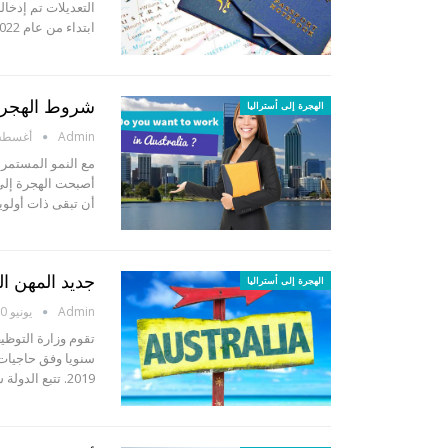
التعديلات تم إدخال
ابتداء من عام 2022، وهي تأشيرة صاحب العمل وبرنامج…
شروط الهجرة 
الهجرة إلى أستراليا
Admin
أغسطس 8, 
مع النمو المستمر 
أن تبقى ذات أولوية حتى نهاية العا
جديد المهن ال
الهجرة إلى أستراليا
Admin
يونيو 20, 2019
تقوم وزارة التوظي
سنويا وفق حاجيات 
2019. تتبع الدولة سياسة تقنين الهجرة إليها دون إغلاقها تماما، حيث تهدف…