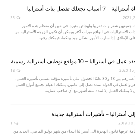
سباب تجعلك تفضل بنات أستراليا
33
ات جميعهن شقراوات تقريبا ولهجاتن مثيرة. في حين أن معظم هذه الأمور
ت الأستراليات في الواقع ميزات أكثر ويمكن أن تكون الزوجة الأسترالية من
 الإطلاق. إذا سارت الأمور بشكل جيد بينكما، فيمكنك رفع…
تراليا – 10 مواقع توظيف أسترالية رسمية
2
18
يمكن لمن تتراوح أعمارهم بين 18 و 30 عامًا الحصول على تأشيرة مؤقتة تسمى تأشيرة العمل ،
فر والعمل في الدولة لمدة تصل إلى عامين. يمكنك القيام بجميع أنواع العمل
ن لا يمكنك العمل إلا لمدة ستة أشهر مع أي صاحب عمل.…
لى أستراليا – تأشيرات أسترالية جديدة
20
1
مة عرفها قانون الهجرة الى أستراليا ابتداء من شهر يوليو الماضي. العديد من