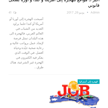
قانوني
Admin
يونيو 26, 2017
41
أصبحت الهجرة إلى أوربا أو
أمريكا أو كندا حلما يراود
العديد من الشباب في
العالم العربي، فالهجرة الى
هذه البلدان تمثل فرصة
لإيجاد عمل برواتب عالية و
رعاية صحية جيّدة وحياة
أفضل. في الوقت الذي
يفكر فيه الكثيرون في
الهجرة غير الشرعية، هناك
طرق…
الهجرة إلى أستراليا