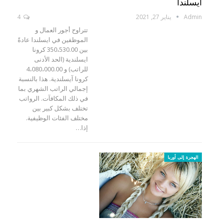
ايسلندا
Admin
يناير 27, 2021
4
تتراوح أجور العمال و
الموظفين في ايسلندا عادةً
بين 350،530.00 كرونا
ايسلندية (الحد الأدنى
للراتب) و 4،080،000.00
كرونا آيسلندية. هذا بالنسبة
إجمالي الراتب الشهري بما
في ذلك المكافآت. الرواتب
تختلف بشكل كبير بين
مختلف الفئات الوظيفية.
إذا…
الهجرة إلى أوربا