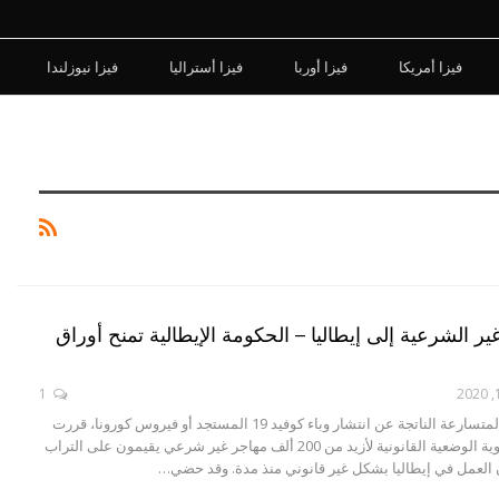
فيزا أمريكا
فيزا أوربا
فيزا أستراليا
فيزا نيوزلندا
ير الشرعية إلى إيطاليا – الحكومة الإيطالية تمنح أوراق
1
بسبب التطورات المتسارعة الناتجة عن انتشار وباء كوفيد 19 المستجد أو فيروس كورونا، قررت
حكومة إيطاليا تسوية الوضعية القانونية لأزيد من 200 ألف مهاجر غير شرعي يقيمون على التراب
 العمل في إيطاليا بشكل غير قانوني منذ مدة. وقد حضي…