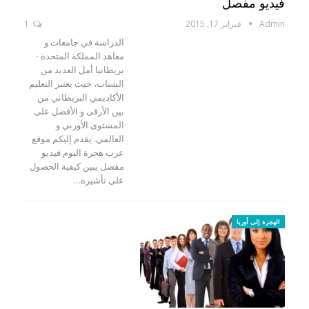
فيديو مفصل
Admin
فبراير 17, 2015
1
الدراسة في جامعات و
معاهد المملكة المتحدة -
بريطانيا أمل العديد من
الشباب، حيث يعتبر التعليم
الأكاديمي البريطاني من
بين الأرقى و الأفضل على
المستوى الأوربي و
العالمي. يقدم إليكم موقع
عرب هجرة اليوم فيديو
مفصل يبين كيفية ‫الحصول
على تأشيرة…
الهجرة إلى أوربا