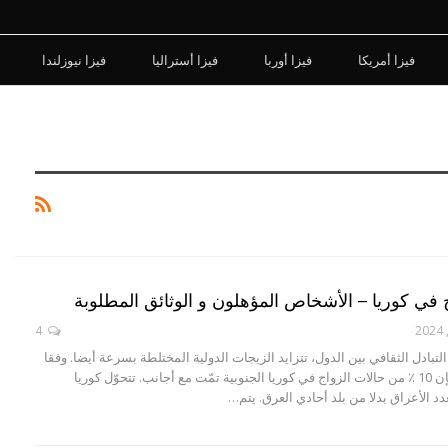
فيزا أمريكا
فيزا أوربا
فيزا أستراليا
فيزا نيوزلندا
 في كوريا – الأشخاص المؤهلون و الوثائق المطلوبة
4
تبادل الثقافي بين الدول، تتزايد الزيجات الدولية المختلطة بسرعة أيضا. وفقا
لآخر الإحصاءات، فإن 10 ٪ من حالات الزواج في كوريا الجنوبية تمّت مع أجانب. تتحوّل كوريا
عدد الأعراق بدلا من بلد أحادي العرق. يتم…