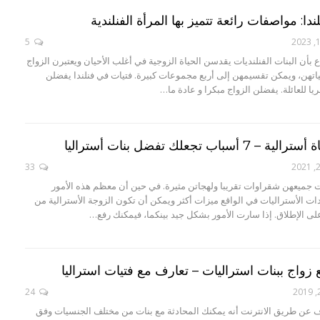
دا: مواصفات رائعة تتميز بها المرأة الفنلندية
5
ع بأن البنات الفنلنديات يقدسن الحياة الزوجية في أغلب الأحيان ويعتبرن الزواج
اتهن، ويمكن تقسيمهن إلى أربع مجموعات كبيرة. فتيات في فنلندا يفضلن
 للعائلة. يفضلن الزواج مبكرا و عادة ما…
سباب تجعلك تفضل بنات أستراليا
33
ات جميعهن شقراوات تقريبا ولهجاتن مثيرة. في حين أن معظم هذه الأمور
ت الأستراليات في الواقع ميزات أكثر ويمكن أن تكون الزوجة الأسترالية من
 الإطلاق. إذا سارت الأمور بشكل جيد بينكما، فيمكنك رفع…
24
ف عن طريق الانترنت أنه يمكنك المحادثة مع بنات من مختلف الجنسيات وفق