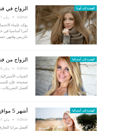
الزواج في فنلن
الهجرة إلى أوربا
Admin
يناير 11, 2023
يؤكد علماء الاجتما
أمرا أساسيا في حي
تكريس وقتهن حصريا
الزواج من فتاة أسترالية – 7 أ
الهجرة إلى أستراليا
Admin
يناير 26, 2021
الفتيات الأسترالي
صحيحة، فإن للسيدا
أفضل الشريكات على
أشهر 5 مواقع زواج ببنات استراليات – تعارف مع فتيات استراليا
الهجرة إلى أستراليا
Admin
مايو 21, 2019
أفضل مزايا التعار