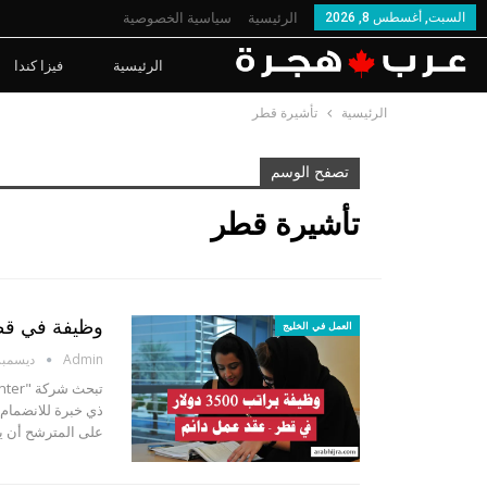
السبت, أغسطس 8, 2026
الرئيسية
سياسية الخصوصية
الرئيسية
فيزا كندا
الرئيسية
تأشيرة قطر
تصفح الوسم
تأشيرة قطر
وظيفة في قطر براتب 3500 دو
العمل في الخليج
Admin
ديسمبر 27, 3
على المترشح أن ي