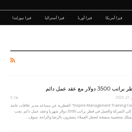
فيزا أمريكا
فيزا أوربا
فيزا أستراليا
فيزا نيوزلندا
لار مع عقد عمل دائم
202
0
تبحث شركة "Inspire Management Training Center" القطرية عن مساعد مدير علاقات عامة
ذي خبرة للانضمام إلى الشركة والعمل في قطر براتب 3500 دولار شهريا وعقد عمل دائم. يجب
متلك شخصية منفتحة لتجعل العملاء يشعرون بالرضا والراحة. سوف…