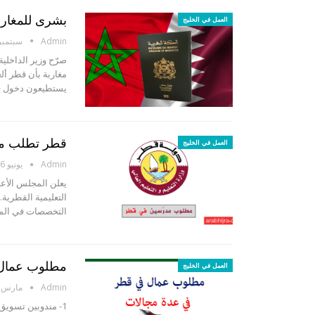
بشرى للمغاربة
العمل في الخليج
Admin
سبتمبر 6, 17
صرّح وزير الداخل
مغاربة بأن قطر أل
يستطيعون دخول قط
قطر تطلب مدرّسين براتب 00
العمل في الخليج
Admin
يونيو 16, 2017
يعلن المجلس الأع
التعليمية القطري
التخصصات في المدا
مطلوب عمال 
العمل في الخليج
Admin
مارس 19, 2014
1- مندوبين تسويق