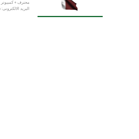
محترف + كمبيوتر م
البريد الالكترونى: cv.qsm2014@gmail.com…