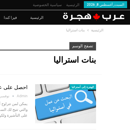
السبت, أغسطس 8, 2026
الرئيسية
سياسية الخصوصية
الرئيسية
فيزا كندا
الرئيسية
بنات استراليا
تصفح الوسم
بنات استراليا
احصل على عقد عمل في أس
الهجرة إلى أستراليا
Admin
نوفمبر 15, 020
والتي تتيح لك الس
على التأشيرة ولك