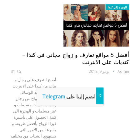
الهجرة إلى كندا
أفضل 5 مواقع تعارف و زواج مجاني في كندا –
كنديات على الانترنت
Admin
يونيو 9, 2018
31
أصبح التعرف على رجال و
بنات من كندا على الانترنت
في 2020 أحد الوسائل
انضم إلينا على
Telegram
السريعة للزواج من رجال
وفتيات كنديات مسلمات و
غير مسلمات و الهجرة الى
كندا. الحصول على تأشيرة
فيزا الزواج بأفضل طريقة و
بسرعة من الأمور التي
تستهوي الشباب من مختلف