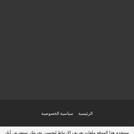
الرئيسية
سياسية الخصوصية
© 2026 - عرب هجرة 2025، عقد عمل، تأشيرة امريكا، فيزا كندا مجانا، الهجرة الى
يستخدم هذا الموقع ملفات تعريف الارتباط لتحسين تجربتك. سنفترض أنك