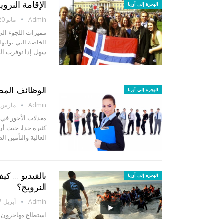
الإقامة النرو
الهجرة إلى أوربا
Admin
مايو 20, 2017
مميزات اللجوء الى 
الخاصة التي توليها
سهل إذا توفرت ال
الوظائف المط
الهجرة إلى أوربا
Admin
مارس 12, 2017
معدلات الأجور في 
كثيرة جدا، حيث أن
العالية والتأمين ا
بالفيديو … ك
الهجرة إلى أوربا
النرويج؟
Admin
أبريل 17, 2016
استطاع مهاجرون من