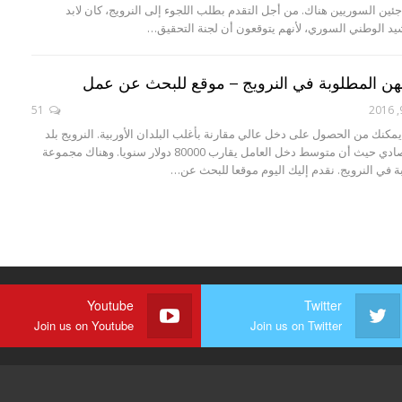
جئين السوريين هناك. من أجل التقدم بطلب اللجوء إلى النرويج، كان لابد
يد الوطني السوري، لأنهم يتوقعون أن لجنة التحقيق…
هن المطلوبة في النرويج – موقع للبحث عن عمل
51
يمكنك من الحصول على دخل عالي مقارنة بأغلب البلدان الأوربية. النرويج بلد
يتميز بالرفاه الاقتصادي حيث أن متوسط دخل العامل يقارب 80000 دولار سنويا. وهناك مجموعة
 في النرويج. نقدم إليك اليوم موقعا للبحث عن…
Youtube
Twitter
Join us on Youtube
Join us on Twitter