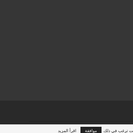
تصميم:
موقع عرب هجرة
كنت ترغب في ذلك.
موافقة
اقرأ المزيد