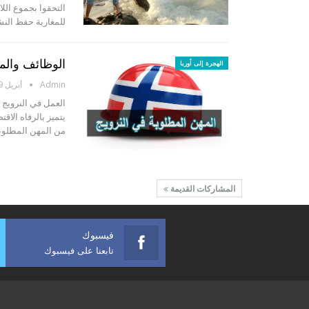
التحقوا بجموع اللا
للمغاربة حفظ النش
الوظائف والم
الهجرة إلى أوربا
Admin
أبريل 9, 2016
العمل في النرويج 
من المهن المطلوبة
المشاركات القديمة
فيسبوك
تابعنا على فيسبوك