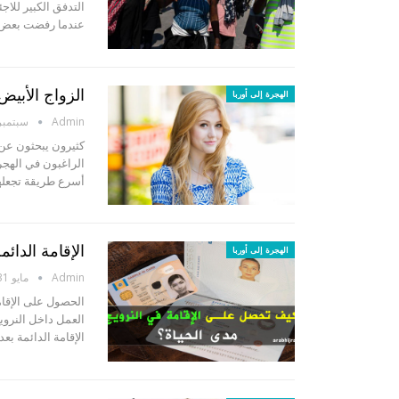
عندما رفضت بعض 
الزواج الأبي
الهجرة إلى أوربا
Admin
سبتمبر 7, 18
الراغبون في الهجر
أسرع طريقة تجعله
الإقامة الدائ
الهجرة إلى أوربا
Admin
مايو 31, 2017
الحصول على اﻹﻗﺎﻣﺔ
اﻟﻌﻤﻞ داخل اﻟﻨﺮويج
الإقامة الدائمة بعد بقائك في ا