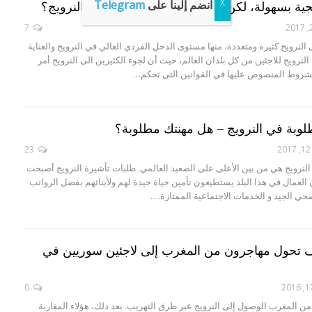
انضم إلينا على
Telegram
يجية بسهولة، لكن من له الحق في اللجوء الى النرويج؟
7
النرويج كثيرة ومتعددة، منها مستوى الدخل الفردي العالي في النرويج والعناية
 النرويج للاجئين من كل بلدان العالم، حيث أن لجوء الكثيرين الى النرويج أمر
شروط المنصوص عليها في القوانين التي تحكم…
لوبة في النرويج – هل مهنتك مطلوبة؟
23
النرويج هي من بين الأعلى على الصعيد العالمي. طلبات تأشيرة النرويج أصبحت
 العمال في هذا البلد يستطيعون تأمين حياة جيدة لهم ولأبنائهم بفضل الرواتب
لصحي الجيد و الخدمات الاجتماعية الممتازة.…
يف تحول مهاجرون من المغرب إلى لاجئين سوريين في
0
 المغرب الوصول إلى النرويج عبر طرق التهريب. بعد ذلك، هؤلاء المغاربة