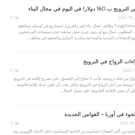
ارا في اليوم في مجال البناء
202
5
تقدم شركة Trygg Konsult AS وظائف عمال بناء (غير ماهرين)، لمشاريع في أوسلو، ومناطق
ج. المطلوب عمال مع أو بدون خبرة عمل سابقة، حيث سيساعد المرشحون
 الإنشاءات المدنية والصناعية وتجديد المنازل والشقق في مختلف…
ات الزواج في النرويج
5
اج من فتاة نرويجية، فأنت لا تحتاج إلى الحصول على تصريح إقامة في النرويج
نرويجيا من أجل الزواج في النرويج، ولكن يجب أن يكون لديك إقامة قانونية.
كن أن تعني الإقامة القانونية على سبيل المثال…
وء في أوربا – القوانين الجديدة
2
0
جوء من أكثر القضايا حساسية من الناحية السياسية داخل الاتحاد الأوروبي منذ