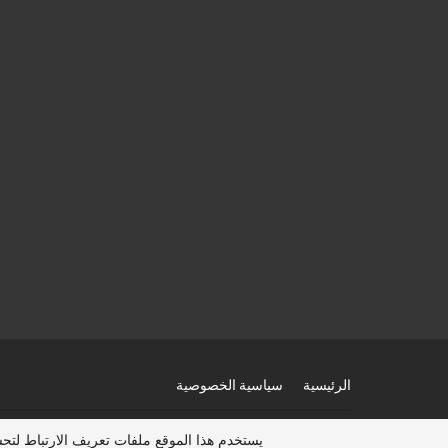
الرئيسية
سياسية الخصوصية
© 2026 - عرب هجرة 2025، عقد عمل، تأشيرة امريكا، فيزا كندا مجانا، الهجرة الى استراليا. جميع الحقوق محفوظة.
يستخدم هذا الموقع ملفات تعريف الارتباط لت