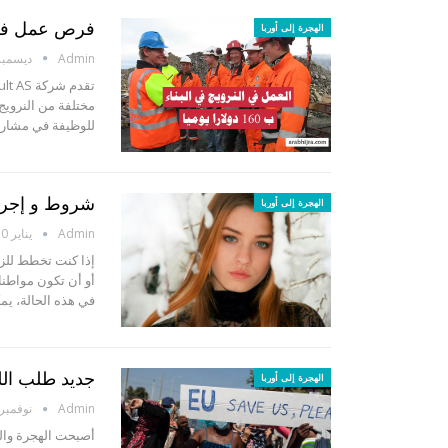
فرص عمل في النرويج ب 160 دول
الهجرة إلى أوربا
Admin
ديسمبر 15, 3
مختلفة من النروي
للوظيفة في مشاريع
شروط و إجراء
الهجرة إلى أوربا
Admin
يناير 10, 2023
إذا كنت تخطط للزو
أو أن تكون مواطنا 
في هذه الحالة، يم
جديد طلب اللج
الهجرة إلى أوربا
Admin
نوفمبر 16, 020
أصبحت الهجرة والل