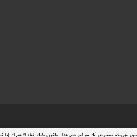
حسين تجربتك. سنفترض أنك موافق على هذا ، ولكن يمكنك إلغاء الاشتراك إذا 