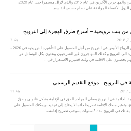
التدفق الكبير للاجئين والمهاجرين الآخرين في عام 2015 والذي لازال مستمرا حتى عام 2020،
الدول الأعضاء الموافقة على نظام حصص لتقاسم…
ض من بنت نرويجية – أسرع طرق الهجرة إلى النرويج
20
3
كثيرون يبحثون عن الزواج الأبيض في النرويج من أجل الحصول على التأشيرة النرويجية في 2020 ..
ة الى النرويج و كذلك المهاجرون غير الشرعيون يبحثون بكل الوسائل عن
م يحصلون على الاقامة في وقت قصير و الاستقرار في…
مة في النرويج .. موقع التقديم الرسمي
11
 اﻟﺪاﺋﻤﺔ في النرويج يعطي للمهاجر الحق في اﻹﻗﺎﻣﺔ بشكل قانوني و حقّ
، وتعتبر منحك الإقامة تصريحا دائما لا يحتاج إلى تجديد. ويمكنك الحصول على
لنرويج مدة 3 سنوات بموجب تصريح إقامة…