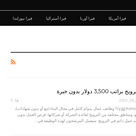
فيزا أمريكا
فيزا أوربا
فيزا أستراليا
فيزا نيوزلندا
3,500 دولار بدون خبرة
202
5
تقدم شركة Trygg Konsult AS وظائف عمال بدوام كامل في مجال البناء (مع أو بدون شهادات)،
 ومناطق مختلفة من النرويج لفائدة الشركة أو شركائها. فرص العمل بدون
د عمل دائم في النرويج. سيعمل المرشحون لهذه الوظيفة في…