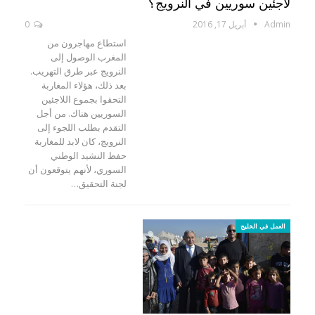
لاجئين سوريين في النرويج؟
Admin
أبريل 17, 2016
0
استطاع مهاجرون من
المغرب الوصول إلى
النرويج عبر طرق التهريب.
بعد ذلك، هؤلاء المغاربة
التحقوا بجموع اللاجئين
السوريين هناك. من أجل
التقدم بطلب اللجوء إلى
النرويج، كان لابد للمغاربة
حفظ النشيد الوطني
السوري، لأنهم يتوقعون أن
لجنة التحقيق…
العمل في الخليج