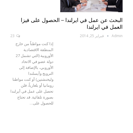
البحث عن عمل في ايرلندا – الحصول على فيزا
العمل في ايرلندا
Admin
فبراير 25, 2014
23
إذا كنت مواطناً من خارج
المنطقة الاقتصادية
الأوروبية (التي تشمل 27
دولة عضو في الاتحاد
الأوروبي، بالإضافة إلى
النرويج وأيسلندا
وليخنشتين) أو كنت مواطنا
رومانيا أو بلغارياً، فلن
تحصل على عمل في أيرلندا
بصورة تلقائية. قد تحتاج
للحصول على…