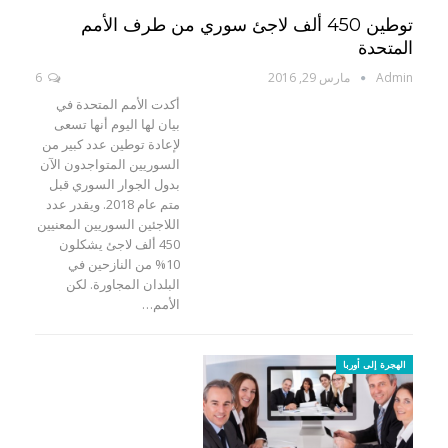
توطين 450 ألف لاجئ سوري من طرف الأمم
المتحدة
Admin
مارس 29, 2016
6
أكدت الأمم المتحدة في
بيان لها اليوم أنها تسعى
لإعادة توطين عدد كبير من
السوريين المتواجدون الآن
بدول الجوار السوري قبل
متم عام 2018. ويقدر عدد
اللاجئين السوريين المعنيين
450 ألف لاجئ يشكلون
10% من النازحين في
البلدان المجاورة. لكن
الأمم…
الهجرة إلى أوربا