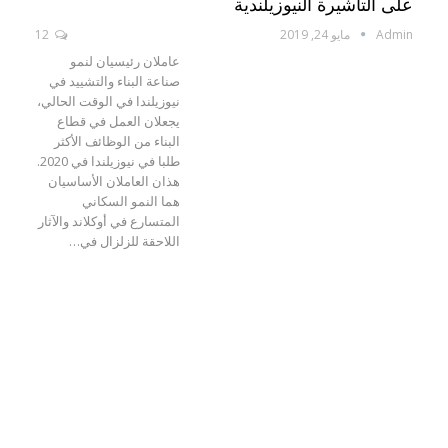
على التأشيرة النيوزيلندية
Admin
مايو 24, 2019
12
عاملان رئيسيان لنمو
صناعة البناء والتشييد في
نيوزيلندا في الوقت الحالي،
يجعلان العمل في قطاع
البناء من الوظائف الأكثر
طلبا في نيوزيلندا في 2020.
هذان العاملان الأساسيان
هما النمو السكاني
المتسارع في أوكلاند والآثار
اللاحقة للزلزال في…