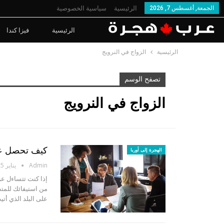
الجمعة, أغسطس 7, 2026
الرئيسية
سياسية الخصوصية
الرئيسية
فيزا كندا
الرئيسية
الزواج في النرويج
تصفح الوسم
الزواج في النرويج
كيف تحصل عل
الهجرة إلى أوربا
Admin
يناير 25, 2023
إذا كنت تتساءل عن
من استيفائك للمتط
على البلد الذي أت