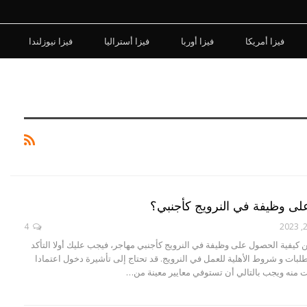
فيزا أمريكا
فيزا أوربا
فيزا أستراليا
فيزا نيوزلندا
ى وظيفة في النرويج كأجنبي؟
4
 كيفية الحصول على وظيفة في النرويج كأجنبي مهاجر، فيجب عليك أولا التأكد
لبات و شروط الأهلية للعمل في النرويج. قد تحتاج إلى تأشيرة دخول اعتمادا
يت منه ويجب بالتالي أن تستوفي معايير معينة من…