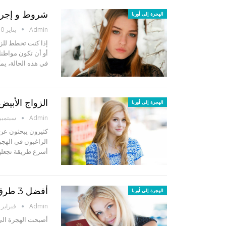
شروط و إجراء
الهجرة إلى أوربا
Admin
يناير 10, 2023
إذا كنت تخطط للزو
أو أن تكون مواطنا 
في هذه الحالة، يم
الزواج الأبي
الهجرة إلى أوربا
Admin
سبتمبر 7, 18
الراغبون في الهجر
أسرع طريقة تجعله
أفضل 3 طرق للهجرة إلى النرويج بشكل قانوني – التأشيرة النرويجية
الهجرة إلى أوربا
Admin
فبراير 20, 2018
أصبحت الهجرة الى 