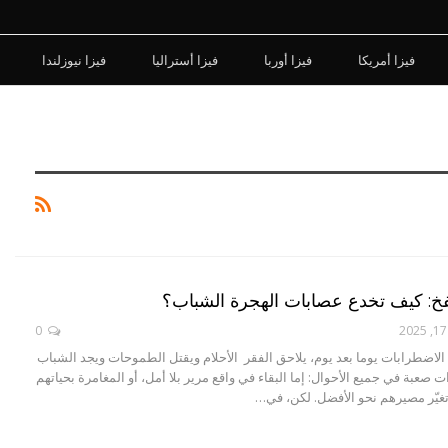
فيزا أمريكا
فيزا أوربا
فيزا أستراليا
فيزا نيوزلندا
لفخ: كيف تخدع عصابات الهجرة الشباب؟
0
 الاضطرابات يوما بعد يوم، يلاحق الفقر الأحلام ويقتل الطموحات ويجد الشباب
 صعبة في جميع الأحوال: إما البقاء في واقع مرير بلا أمل، أو المغامرة بحياتهم
تغيّر مصيرهم نحو الأفضل. لكن، في…