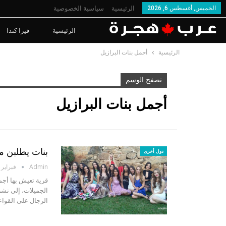
الخميس, أغسطس 6, 2026
الرئيسية
سياسية الخصوصية
الرئيسية
فيزا كندا
الرئيسية
أجمل بنات البرازيل
تصفح الوسم
أجمل بنات البرازيل
بنات يطلبن مه
دول أخرى
Admin
فبراير 27, 2018
قرية تعيش بها أجمل
الجميلات، إلى نشر
الرجال على القواع