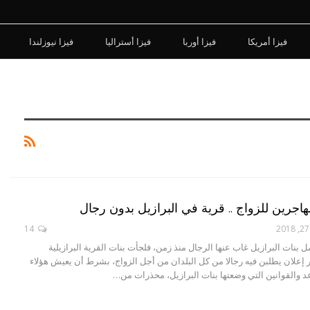
فيزا أمريكا
فيزا أوربا
فيزا أستراليا
فيزا نيوزلندا
اجرين للزواج .. قرية في البرازيل بدون رجال
14
 بنات البرازيل غاب عنها الرجال منذ زمن، فلجأت بنات القرية البرازيلية
 إعلان يطلبن فيه رجالا من كل البلدان من أجل الزواج، بشرط أن يعيش هؤلاء
د والقوانين التي وضعتها بنات البرازيل، محذرات من…