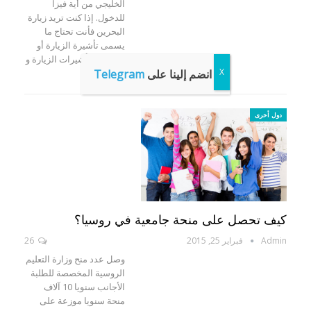
الخليجي من أية فيزا
للدخول. إذا كنت تريد زيارة
البحرين فأنت تحتاج ما
يسمى تأشيرة الزيارة أو
السياحة. تأشيرات الزيارة و
انضم إلينا على
Telegram
السياحة…
دول أخرى
كيف تحصل على منحة جامعية في روسيا؟
Admin
فبراير 25, 2015
26
وصل عدد منح وزارة التعليم
الروسية المخصصة للطلبة
الأجانب سنويا 10 آلاف
منحة سنويا موزعة على