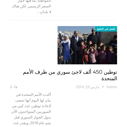
المواطنة بما فيها جواز
السفر الرسمي. لكن هناك
4 بلدان…
العمل في الخليج
توطين 450 ألف لاجئ سوري من طرف الأمم
المتحدة
Admin
مارس 29, 2016
6
أكدت الأمم المتحدة في
بيان لها اليوم أنها تسعى
لإعادة توطين عدد كبير من
السوريين المتواجدون الآن
بدول الجوار السوري قبل
متم عام 2018. ويقدر عدد